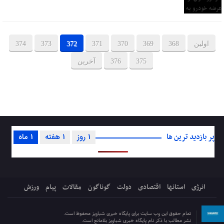
اولین
368
369
370
371
372
373
374
375
376
آخرین
پر بازدید ترین ها
1 روز
1 هفته
1 ماه
انرژی
استانها
اقتصادی
دولت
گوناگون
مقالات
پیام
ورزش
تمام حقوق این وب سایت برای پایگاه خبری شباویز محفوظ است.
نشر مطالب با ذکر نام پایگاه خبری شباویز بلامانع است.