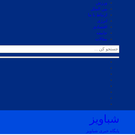
ورزش
بین الملل
ارتباط با ما
انرژی
اقتصادی
جامعه
مقالات
شباویز
پایگاه خبری شباویز