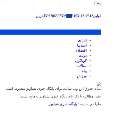
بود ؟
اولین
313
312
311
310
309
308
307
306
305
آخرین
پر بازدید ترین ها
انرژی
استانها
اقتصادی
دولت
گوناگون
مقالات
پیام
ورزش
تمام حقوق این وب سایت برای پایگاه خبری شباویز محفوظ است.
نشر مطالب با ذکر نام پایگاه خبری شباویز بلامانع است.
طراحی سایت :
پایگاه خبری شباویز