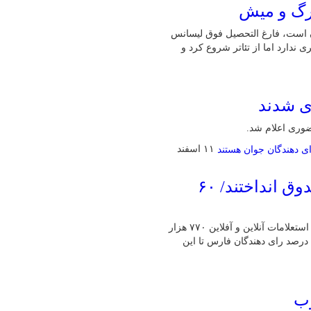
گرگ و میش
یگر تئاتر و تلویزیون است، فارغ التحصیل فوق لیسانس
 ندارد اما از تئاتر شروع کرد و
۱۱ اسفند
۷۷۰ هزار نفر در فارس رای خود را به صندوق انداختند/ ۶۰
رییس ستادانتخابات فارس با بیان اینکه تا حدود ساعت ۱۵ امروز برابر استعلامات آنلاین و آفلاین ۷۷۰ هزار
نفر در فارس توانستند آرای خود را به صندوق بیاندازند،گفت: حدود ۶۰ درصد رای دهندگان فارس تا این
وب