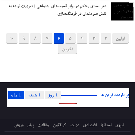
هنر، سدی محکم در برابر آسیب‌های اجتماعی | ضرورت توجه به
نقش هنرمندان در فرهنگ‌سازی
اولین
2
3
4
5
6
7
8
9
10
آخرین
پر بازدید ترین ها
1 روز
1 هفته
1 ماه
انرژی
استانها
اقتصادی
دولت
گوناگون
مقالات
پیام
ورزش