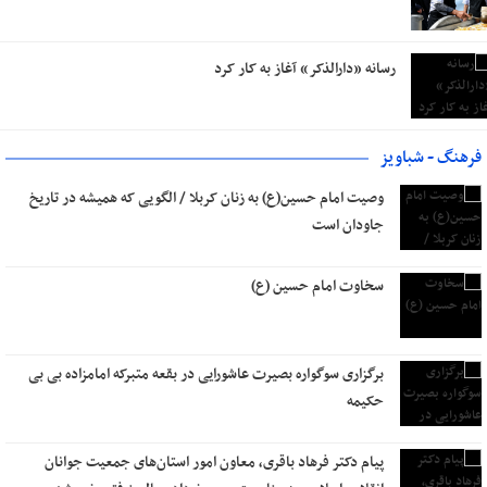
رسانه «دارالذکر» آغاز به کار کرد
فرهنگ - شباویز
وصیت امام حسین(ع) به زنان کربلا / الگویی که همیشه در تاریخ
جاودان است
سخاوت امام حسین (ع)
برگزاری سوگواره بصیرت عاشورایی در بقعه متبرکه امامزاده بی بی
حکیمه
پیام دکتر فرهاد باقری، معاون امور استان‌های جمعیت جوانان