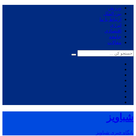
ورزش
بین الملل
ارتباط با ما
انرژی
اقتصادی
جامعه
مقالات
شباویز
پایگاه خبری شباویز