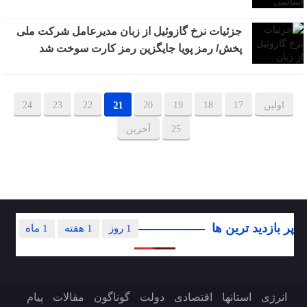
جزئیات نرخ گازوئیل از زبان مدیرعامل شرکت ملی
پخش/ رمز پویا جایگزین رمز کارت سوخت شد
اولین
17
18
19
20
21
22
23
24
25
آخرین
پر بازدید ترین ها
1 روز
1 هفته
1 ماه
انرژی
استانها
اقتصادی
دولت
گوناگون
مقالات
پیام