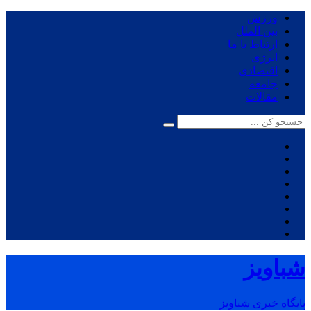
ورزش
بین الملل
ارتباط با ما
انرژی
اقتصادی
جامعه
مقالات
شباویز
پایگاه خبری شباویز