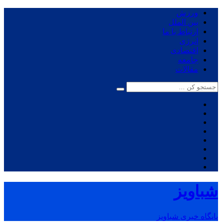
ورزش
بین الملل
ارتباط با ما
انرژی
اقتصادی
جامعه
مقالات
شباویز
پایگاه خبری شباویز