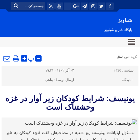
شباویز
پایگاه خبری شباویز
گروه :
بین الملل
پ
شناسه :
7490
۰۴ آذر ۱۴۰۲ - ۱۹:۳۱
۰
دیدگاه
ارسال توسط :
پناهی
یونیسف: شرایط کودکان زیر آوار در غزه
وحشتناک است
مسئول ارتباطات یونیسف روز شنبه در مصاحبه‌ای گفت آنچه کودکان به طور