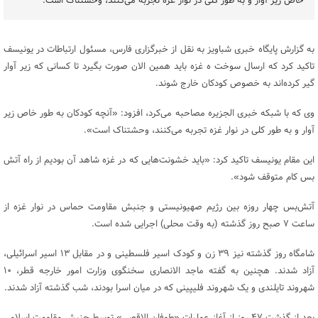
خاص زیر آوار و به طور کلی در نوار غزه تجربه می‌کنند، وحشتناک است.
به گزارش پایگاه خبری شباویز به نقل از خبرگزاری فارس، مسئول ارتباطات در یونیسف
تاکید کرد که ارسال سوخت ه غزه باید همین الان صورت بگیرد تا کسانی که زیر آوار
گیر کرده‌اند به خصوص کودکان خارج شوند.
وی که با شبکه خبری الجزیره مصاحبه می‌کرد، افزود: «آنچه کودکان به طور خاص زیر
آوار و به طور کلی در نوار غزه تجربه می‌کنند، وحشتناک است».
این مقام یونیسف تاکید کرد: «باید خشونت‌هایی که در غزه شاهد آن بودیم از راه آتش
بس کام متوقف شود».
آتش‌بس چهار روزه بین رژیم صهیونیستی و جنبش مقاومت حماس در نوار غزه از
ساعت ۷ صبح روز گذشته (به وقت محلی) اجرایی شده است.
شامگاه روز گذشته نیز ۳۹ زن و کودک اسیر فلسطینی و در مقابل ۱۳ اسیر اسرائیلی،
آزاد شدند. هچنین به گفته ماجد الانصاری سخنگوی وزارت امور خارجه قطر، ۱۰
شهروند تایلندی و یک شهروند فلیپینی که در میان اسرا بودند، شب گذشته آزاد شدند.