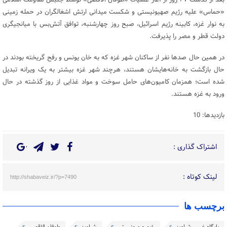
بعد از گذشت ۴۷ روز از آغاز عملیات «طوفان الاقصی» توسط جنبش مقاومت اسلامی
«حماس» علیه رژیم صهیونیستی و شکست میدانی ارتش اشغالگران در حمله زمینی
به نوار غزه، کابینه رژیم اسرائیل، صبح روز چهارشنبه، توافق آتش‌بس با میانجیگری‌
دولت قطر و مصر را پذیرفت.
در همین حال صدها نفر از ساکنان شهر غزه که به خان یونس و رفح گریخته بودند در
حال بازگشت به خانه‌هایشان هستند، هرچند شهر غزه بیشتر به یک ویرانه تبدیل
شده است؛ همزمان کامیون‌های حامل سوخت و مواد غذایی از روز گذشته در حال
ورود به غزه هستند.
بازدیدها: 10
اشتراک گذاری :
لینک کوتاه :
http://shabaveiz.ir/?p=7490
برچسب ها