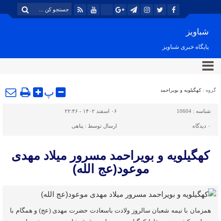
شباویز
پایگاه خبری شباویز
پ
گروه :
کهگیلویه و بویراحمد
شناسه :
10604
۰۶ اسفند ۱۴۰۲ - ۲۲:۴۶
۰
دیدگاه
ارسال توسط :
پناهی
کهگیلویه و بویراحمد مسرور میلاد مهدی
موعود(عج الله)
همزمان با نیمه شعبان سالروز ولادت باسعادت حضرت مهدی (عج) و همگام با