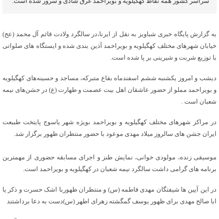
سراسر کشور همه نقاط کهگیلویه و بویراحمد غرق شادی و سرور شده است.
به گزارش پایگاه خبری شباویز به نقل از ایرنا،در سالگرد ولادت قائم آل محمد (عج)
خیابان شهرهای مختلف کهگیلویه و بویراحمد آذین بندی شده و ایستگاه های صلواتی
با توزیع شربت و شیرینی بر پا شده است.
دیشب و امروز یکشنبه ششم اسفندماه بقاع متبرکه، مساجد و حسینه‌های کهگیلویه
و بویراحمد مملو از حضور عاشقان اهل بیت عصمت و طهارت (ع) در جشن‌های نیمه
شعبان است .
در مراکز شهرهای مختلف کهگیلویه و بویراحمد بویژه شهر یاسوج پایتخت طبیعت
ایران جشن های سالروز میلاد مهدی موعود با حضور منتظران ظهور برگزار شد.
موسیقی زنده، مولودی ‏خوانی، نمایش طنز و اجرای مسابقه حضوری از مهمترین
برنامه های گرامی داشت سالگرد نیمه شعبان در کهگیلویه و بویراحمد است.
در این آیین ها شیفتگان مهدی فاطمه (س) و منتظران ظهوربا اشک حسرت و ذکر یا
ابا صالح مهدی برای ظهور یوسف گمگشته زهرای اطهر (س)دست به دعا برداشتند