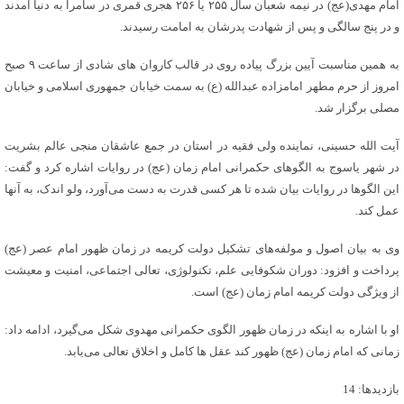
امام مهدی(عج) در نیمه شعبان سال ۲۵۵ یا ۲۵۶ هجری قمری در سامرا به دنیا آمدند
و در پنج سالگی و پس از شهادت پدرشان به امامت رسیدند.
به همین مناسبت آیین بزرگ پیاده‌ روی در قالب کاروان‌ های شادی از ساعت ۹ صبح
امروز از حرم مطهر امامزاده عبدالله (ع) به سمت خیابان جمهوری اسلامی و خیابان
مصلی برگزار شد.
آیت الله حسینی، نماینده ولی فقیه در استان در جمع عاشقان منجی عالم بشریت
در شهر یاسوج به الگوهای حکمرانی امام زمان (عج) در روایات اشاره کرد و گفت:
این الگوها در روایات بیان شده تا هر کسی قدرت به دست می‌آورد، ولو اندک، به آنها
عمل کند.
وی به بیان اصول و مولفه‌های تشکیل دولت کریمه در زمان ظهور امام عصر (عج)
پرداخت و افزود: دوران شکوفایی علم، تکنولوژی، تعالی اجتماعی، امنیت و معیشت
از ویژگی دولت کریمه امام زمان (عج) است.
او با اشاره به اینکه در زمان ظهور الگوی حکمرانی مهدوی شکل می‌گیرد، ادامه داد:
زمانی که امام زمان (عج) ظهور کند عقل‌ ها کامل و اخلاق تعالی می‌یابد.
بازدیدها: 14