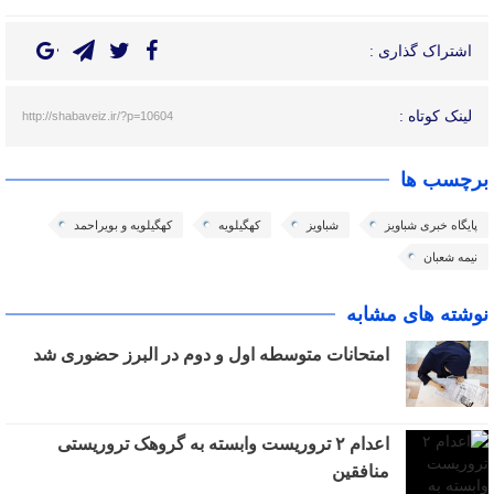
اشتراک گذاری :
لینک کوتاه :
http://shabaveiz.ir/?p=10604
برچسب ها
پایگاه خبری شباویز
شباویز
کهگیلویه
کهگیلویه و بویراحمد
نیمه شعبان
نوشته های مشابه
امتحانات متوسطه اول و دوم در البرز حضوری شد
اعدام ۲ تروریست وابسته به گروهک تروریستی
منافقین