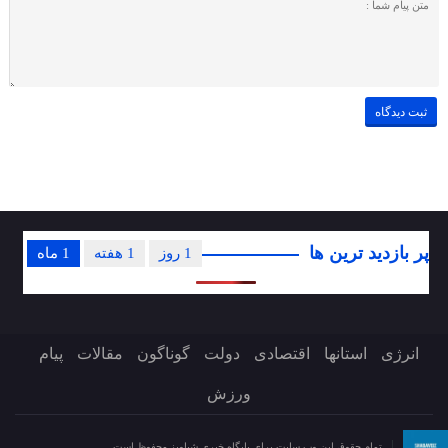
پر بازدید ترین ها
1 روز
1 هفته
1 ماه
انرژی
استانها
اقتصادی
دولت
گوناگون
مقالات
پیام
ورزش
تمام حقوق این وب سایت برای پایگاه خبری شباویز محفوظ است.