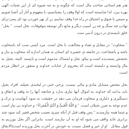
هنر هم استانی صاحب مال است که چگونه و به چه شیوه ای از این نعمات الهی
بهره ببرد. لذا شایسته است که اولا وقف را بشناسیم، با مفهوم و آثار آن آشنا شویم
و سپس با شوق و اشتیاق در راه خدا وقف نماییم. زر از بهر خوردن بود ای پسر/برای
نهادن چه سنگ و چه زر آسیب دیگر و مانع دگر توسعه موقوفات، بخل است. ” بخل”
خلق ناپسندی در درون آدمی ست.
” سخاوت” در مقابل و تضاد و مخالفت با بخل است. مرد کسی ست که باسخاوت
باشد و باشجاعت. در جامعه ی عشیره ای استان به همان اندازه که سخاوت و بذل و
بخشش پسندیده است و نیکو، بخل و امساک مذموم است و ناپسند. البته، بخیل به
مال وابسته و دلبسته است که محروم از عنایات خداوند و منفور در انظار مردم
است.
بخل مختص مسایل مادی و مالی نیست. برخی حتی در لبخندی بخیلند. افراد بخیل
باید بدانند که خداوند به اموال آنها نیازی ندارد و چنانچه آنها را به وقف و انفاق و
دستگیری و دلبازی و سخاوت فرمان می دهد در حقیقت به سود آنهاست و ترک و
عدم توجه به ضرر بخیلان است. ” وَ اللّهُ الْغَنیُّ وَ اَنْتُمُ الْفُقراءُ= و خداوند بی نیاز است
و شما همه نیازمندید.” پس وقف قبل از آنکه چیزی نصیب شخص فقیر کند سود چند
برابری عاید واقف می شود که او به آن نیازمند است. بنابراین اگر بخل بورزیم به
قول مقاتل : او از خیر و فضل نسبت به خودش در آخرت بخل ورزیده است(الانفاق