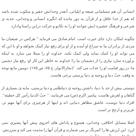
انسانی آن هم مسلمانی شیعه و ایلیاتی، آنقدر وجدانش حقیر و منکوب شده باشد
که هم از خدا غافل و از قرآن به دور مانده که انگیزه انسانی و وجدانی، جذبه ی
شرعی و فرهنگ عشیره ایش نتوانند او را به تکاپو و حرکت دراین راستا وادارد.
چگونه امکان دارد جای حیرت است. امام صادق می فرماید:” هرکس در شیعیان ما
مردی از برادران ما به سراغ او آمده و از او برای رفع نیاز کمک بخواهد و او با این که
می تواند او را کمک نماید ولی کمک نکند، خداوند او را مبتلا می سازد به اینکه
برآورده سازد نیازی را از دشمنان ما را؛ خداوند به خاطر این کار او- رفع نیاز دشمن
ما- در روز قیامت او را عذاب می کند. “(بحارالانوار، ج ۷۵، ص ۱۷۵). دومین مانع توجه
به وقف، حبّ دنیا و روحیه ی دنیا پرستی برخی هاست.
دوستی بیش از حد با دنیا، داشتن روحیه ی دنیاطلبی و دنیا پرستی، مایه ی بسیاری از
گناهان و لغزش هاست. پیامبر اکرم (ص) می فرمایند: ” حبُ الدنیا رأس کل خطیئه”.
افراد دنیا دوست، عاشق مظاهر دنیایی اند و اینها از هرچیزی برای آنها مهم تر،
عزیزتر و ارجح تر است.
اصلا مسایل اخلاقی، وجدانی، همنوع و پاداش های اخروی پیش آنها پشیزی نمی
ارزد. این ارزش ها را کمرنگ بر می شمارند و قرآن آنها را مذمت می کند و سرزنش: