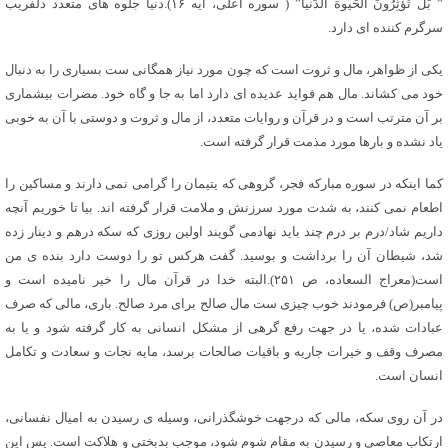
” بَلْ تُؤْثِرُونَ الْحَیوهَ الدُّنیا” ( سوره اعلی، آیه ۱۶).دنیا جلوه های متعدد دلفریب
سرگرم کننده ای دارد.
یکی از ظواهر، مال و ثروت است که چون مورد نیاز همگانی ست بسیاری را به دنبال
خود می کشاند. مال هم فواید عدیده ای دارد اما به جا و گاه خود. مضرات بیشماری
بر آن مترتب است و در قرآن و روایات متعدد، از مال و ثروت و دوستی با آن به خوبی
یاد نشده و بارها مورد مذمت قرار گرفته است.
کما اینکه در سوره مبارکه فجر، گروهی که یتیمان را گرامی نمی دارند و مساکین را
اطعام نمی کنند، به شدت مورد سرزنش و ملامت قرار گرفته اند. بیا تا خوریم آنچه
داریم شاد/درم بر درم چند باید نهادمی گویند اولین روزی که سکه درهم و دینار زده
شد، شیطان آن را برداشت و بوسید. گفت هرکس تو را دوست دارد بنده ی من
است(معراج السعاده، ص ۲۵۱).البته خدا در قرآن مال را خیر نامیده است و
پیامبر(ص) فرمودند خوب چیزی ست مال صالح برای مرد صالح. باری، مالی که صرف
عبادات شده، یا در جهت رفع گرهی از مشکل انسانی به کار گرفته شود و یا به
مصرف وقف و خیرات جاریه و باقیات صالحات برسد، مایه نجات و سعادت و تکامل
انسان است.
در آن روی سکه، مالی که درجهت خوشگذرانی، وسیله ی رسیدن به امیال نفسانی،
ارتکاب معاصی و رسیدن به مقام شوم شود، موجب بدبختی و هلاکت است. پس این