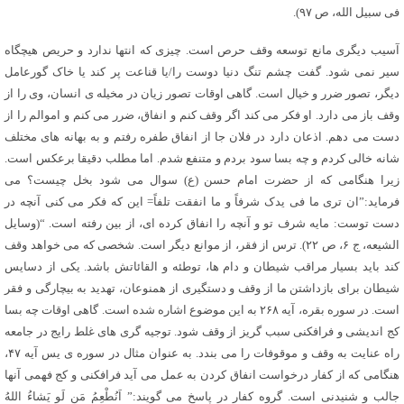
فی سبیل الله، ص ۹۷).
آسیب دیگری مانع توسعه وقف حرص است. چیزی که انتها ندارد و حریص هیچگاه
سیر نمی شود. گفت چشم تنگ دنیا دوست را/یا قناعت پر کند یا خاک گورعامل
دیگر، تصور ضرر و خیال است. گاهی اوقات تصور زیان در مخیله ی انسان، وی را از
وقف باز می دارد. او فکر می کند اگر وقف کنم و انفاق، ضرر می کنم و اموالم را از
دست می دهم. اذعان دارد در فلان جا از انفاق طفره رفتم و به بهانه های مختلف
شانه خالی کردم و چه بسا سود بردم و متنفع شدم. اما مطلب دقیقا برعکس است.
زیرا هنگامی که از حضرت امام حسن (ع) سوال می شود بخل چیست؟ می
فرماید:”ان تری ما فی یدک شرفاً و ما انفقت تلفاً= این که فکر می کنی آنچه در
دست توست: مایه شرف تو و آنچه را انفاق کرده ای، از بین رفته است. “(وسایل
الشیعه، ج ۶، ص ۲۲). ترس از فقر، از موانع دیگر است. شخصی که می خواهد وقف
کند باید بسیار مراقب شیطان و دام ها، توطئه و القائاتش باشد. یکی از دسایس
شیطان برای بازداشتن ما از وقف و دستگیری از همنوعان، تهدید به بیچارگی و فقر
است. در سوره بقره، آیه ۲۶۸ به این موضوع اشاره شده است. گاهی اوقات چه بسا
کج اندیشی و فرافکنی سبب گریز از وقف شود. توجیه گری های غلط رایج در جامعه
راه عنایت به وقف و موقوفات را می بندد. به عنوان مثال در سوره ی یس آیه ۴۷،
هنگامی که از کفار درخواست انفاق کردن به عمل می آید فرافکنی و کج فهمی آنها
جالب و شنیدنی است. گروه کفار در پاسخ می گویند:” اَنُطْعِمُ مَن لَو یَشاءُ اللهُ