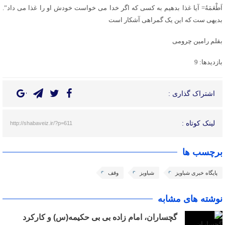
اَطْعَمَهُ= آیا غذا بدهیم به کسی که اگر خدا می خواست خودش او را غذا می داد”.
بدیهی ست که این یک گمراهی آشکار است
بقلم رامین چرومی
بازدیدها: 9
اشتراک گذاری :
لینک کوتاه :
http://shabaveiz.ir/?p=611
برچسب ها
پایگاه خبری شباویز
شباویز
وقف
نوشته های مشابه
گچساران، امام زاده بی بی حکیمه(س) و کارکرد