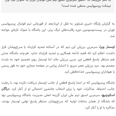
به نظر می‌رسد که حضور سرمربی اسبق تیم ملی فوتبال ایران به عنوان مرد اول
نیمکت پرسپولیس منتفی شده است!
به گزارش پایگاه خبری شباویز به نقل از ایرنا،بعد از قهرمانی تیم فوتبال پرسپولیس
تهران در بیست‌وسومین دوره رقابت‌های لیگ برتر، این باشگاه با شوک تازه‌ای مواجه
شد.
اوسمار ویرا،
سرمربی برزیلی این تیم که در آستانه تمدید قرارداد با سرخ‌پوشان قرار
داشت، اعلام کرد که قصد ادامه همکاری و تمدید قرارداد ندارد. هرچند باشگاه مدتی
هم منتظر پاسخ قطعی این مربی برزیلی ماند اما اوسمار روی تصمیم خود به شدت
مصمم بود. مرد برزیلی عصر دیروز با انتشار پیامی در صفحه مجازی خود به طور رسمی
با هواداران پرسپولیس خداحافظی کرد.
باشگاه پرسپولیس که در ابتدا پاسخ قطعی از جانب اوسمار دریافت نکرده بود، با رعایت
جانب احتیاط، مذاکرات خود را برای انتخاب جانشین احتمالی او از آغاز کرد.
دراگان
اسکوچیچ،
سرمربی اسبق تیم ملی ایران گزینه اصلی مدیریت باشگاه پرسپولیس بود
که باشگاه از همان ساعات اولیه که سرخ‌پوشان منتظر پاسخ نهایی اوسمار بودند،
مذاکره با او را آغاز کرد.