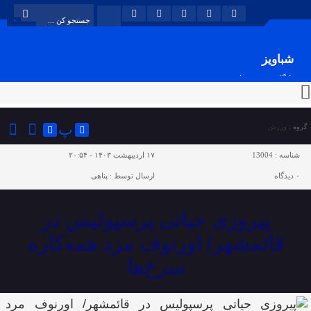
شباویز
پایگاه خبری شباویز
پ
گروه :
ورزش
شناسه :
13004
۱۷ اردیبهشت ۱۴۰۳ - ۲۰:۵۴
۰
دیدگاه
ارسال توسط :
پناهی
پیروزی حیاتی پرسپولیس در
قائمشهر/ اورنوف مرد همه‌کاره‌
سرخ‌ها