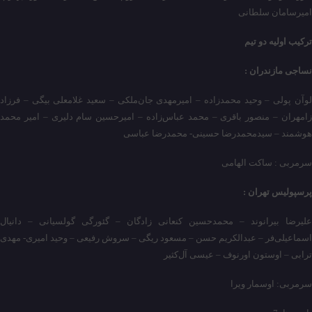
امیرسامان سلطانی
ترکیب اولیه دو تیم
نساجی مازندران :
لوآن پولی – وحید محمدزاده – امیرمهدی جان‌ملکی – سعید غلامعلی بیگی – فرزاد
زامهران – منصور باقری – محمد عباس‌زاده – امیرحسین سام دلیری – امیر محمد
هوشمند – سیدمحمدرضا حسینی- محمدرضا عباسی
سرمربی : ساکت الهامی
پرسپولیس تهران‌ :
علیرضا بیرانوند – محمدحسین کنعانی زادگان – گئورگی گولسیانی – دانیال
اسماعیلی‌فر – عبدالکریم حسن – مسعود ریگی – سروش رفیعی – وحید امیری- مهدی
ترابی – اوستون اورنوف – عیسی آل‌کثیر
سرمربی: اوسمار ویرا