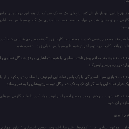
شد.
دقایق پایانی این‌بار باز آل کثیر با پولی تک به تک شد که باز هم این دروازه‌بان مانع
گلزنی سرخ‌پوشان شد. در نهایت نیمه نخست با برتری یک گله پرسپولیس به پایان
رسید.
با شروع نیمه دوم رفیعی که در نیمه نخست کارت زرد گرفته بود روی عباسی خطا کرد
تا با دریافت کارت زرد دوم اخراج شود تا پرسپولیس خیلی زود ۱۰ نفره شود.
دقیقه ۶٠ هوشمند مدافع پیش تاخته نساجی با شوت تماشایی موفق شد گل تساوی را
وارد دروازه پرسپولیس کند.
دقیقه ٧٠ بازی سینا اسدبیگی با یک پاس تماشایی اورنوف را صاحب توپ کرد و او با
یک فرار تماشایی با سنگربان تک به تک شد و گل دوم سرخ‌پوشان را به ثمر رساند.
دقیقه ٨٣ شوت سرکش وحید محمدزاده را بیرانوند مهار کرد تا مانع گلزنی ببرهای
مازندران شود.
تیم داوری
داور: موعود بنیادی فر / کمک‌ها: علیرضا ایلدروم، حسن انتظاری / داور چهارم: