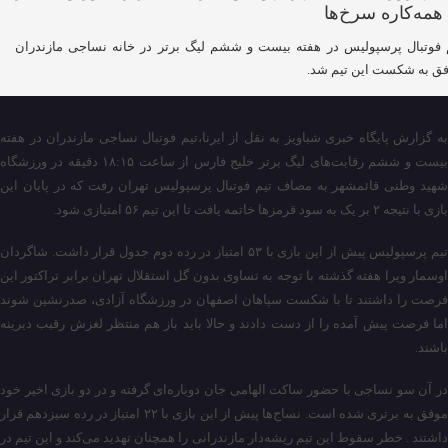
 فوتبال پرسپولیس در هفته بیست و ششم لیگ برتر در خانه نساجی مازندران
ق به شکست این تیم شد.
به گزارش پایگاه خبری شباویز به نقل از ایرنا،تیم فوتبال نساجی مازندران در هفته
بیست و ششم رقابت‌های لیگ برتر خلیج فارس از ساعت ۱۸:۱۵ دقیقه در ورزشگاه
شهید وطنی قائمشهر به مصاف تیم فوتبال پرسپولیس تهران رفت که در پایان این
بازی با نتیجه ٢ بر یک به سود قرمزها خاتمه یافت تا این تیم ۵۶ امتیازی شود.
تیم پرسپولیس پیش از این بازی با ۵۳ امتیاز در رده دوم جدول قرار داشت. شاگردان
اوسمار ویرا هفته گذشته با توجه به تساوی بدون گل استقلال تهران برابر تراکتور این
فرصت را داشتند تا با شکست سپاهان اصفهان در ورزشگاه آزادی، صدرنشین شوند
اما فرصت پیش آمده را از دست دادند و حالا باید باز هم منتظر لغزش رقیب دیرینه
باشند.
در آن سو نساجی با حضور ساکت الهامی جان دوباره‌ای گرفته و در دو بازی اخیر خود
موفق به برتری شده است. نساج‌ها پیش از این بازی با ۲۲ امتیاز در رده سیزدهم قرار
داشتند . خطر سقوط این تیم ریشه‌دار مازندرانی را همچنان تهدید می‌کند و این تیم در