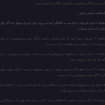
این بازی خانگی محکوم به شکست شاگردان اوسمار بود.
لحظات حساس بازی:
دقیقه ۶ بازی اورنوف با یک ضربه غافلگیر کننده و روی پاس امیری موفق شد گل اول
بازی را به ثمر برساند.
دقیقه ١۴ اورنوف روی پاس آل کثیر فرصت داشت تا گل دوم پرسپولیس را به ثمر
برساند که با بی‌دقتی این موقعیت را از دست داد.
دقیقه ۱۸ سام دلیری در محوطه پرسپولیس فرصت داشت دروازه پرسپولیس را باز
کند که توپ او به بیرون رفت.
دقیقه ۲۲ ضربه خطرناک سروش رفیعی از پشت محوطه جریمه را لوآن پولی مهار
کرد تا گل دوم پرسپولیس به ثمر نرسد.
۵ دقیقه بعد پرسپولیس صاحب ضربه ایستگاهی شد که ضربه فنی ترابی با اختلاف کم
از کنار دروازه نساجی به بیرون رفت.
دقیقه ٣٧ ریگی فرصت داشت تا اختلاف را به ۲ گل برساند اما پولی باز مانع گلزنی