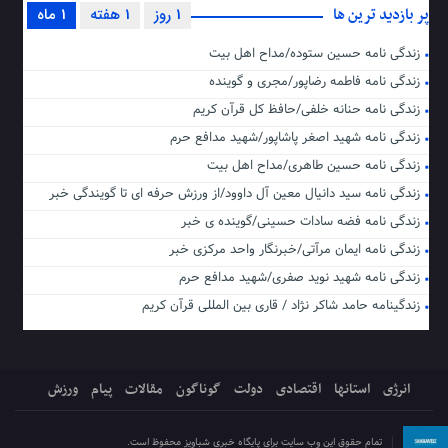
پر بازدید ترین ها
1 روز
1 هفته
1 ماه
زندگی نامه حسین ستوده/مداح اهل بیت
زندگی نامه فاطمه رضاپور/مجری و گوینده
زندگی نامه حنانه خلفی/حافظ کل قرآن کریم
زندگی نامه شهید اصغر پاشاپور/شهید مدافع حرم
زندگی نامه حسین طاهری/مداح اهل بیت
زندگی نامه سید دانیال معین آل داوود/از ورزش حرفه ای تا گویندگی خبر
زندگی نامه فضه سادات حسینی/گوینده ی خبر
زندگی نامه ایمان مرآتی/خبرنگار واحد مرکزی خبر
زندگی نامه شهید نوید صفری/شهید مدافع حرم
زندگینامه حامد شاکر نژاد / قاری بین المللی قرآن کریم
انرژی
استانها
اقتصادی
دولت
گوناگون
مقالات
پیام
ورزش
تمام حقوق این وب سایت برای پایگاه خبری شباویز محفوظ است.