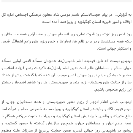
به گزارش…. در پیام حجت‌الاسلام قاسم مومنی شاد معاون فرهنگی اجتماعی اداره کل
اوقاف و امور خیریه استان کهگیلویه و بویراحمد آمده است:
روز قدس روز عزت، روز قدرت نمایی، روز انسجام جهانی و صف آرایی همه مسلمانان و
بلکه همه مستضعفان در برابر ظلم ها، تجاوزها و خون ریزی های رژیم اشغالگر قدس
و استکبار جهانی است.
تردیدی نیست که طبق فرموده امام خمینی(ره)، همچنان مسأله قدس اولین مسأله
جهان اسلام و مسلمانان عالم است.تدبیر امام راحل(ره)، تاکیدات رهبر فرزانه انقلاب و
حضور همیشگی مردم در روز جهانی قدس موجب آن شده که با گذشت بیش از هفتاد
سال از جنایت های وحشیانه رژیم متجاوز صهیونیستی، هر روز شاهد اضمحلال بیشتر
این رژیم منحوس باشیم.
اینجانب ضمن اعلام انزجار از رژیم منفور صهیونیستی و همه مستکبران جهان، از
مردم فهیم، آگاه و ولایتمدار استان کهگیلویه و بویراحمد به خصوص خدام و هیأت امنا
بقاع متبرکه و واقفین خیراندیش استان کهگیلویه و بویراحمد دعوت می‌کنم همگام با
همه مردم ایران و مسلمانان جهان، همچون سال‌های گذشته با حضور گسترده و
پرشور در راهپیمایی روز جهانی قدس، ضمن حمایت بی‌دریغ از مبارزات ملت مظلوم