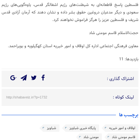
فلسطین پاسخ قاطعانه‌ای به شیطنت‌های رژیم اشغالگر قدس، یاوه‌گویی‌های رژیم
سعودی و دیگر مدعیان دروغین حقوق بشر داده و نشان دهند که آرمان آزادی قدس
شریف و فلسطین عزیز را هرگز فراموش نخواهند کرد.
حجت‌الاسلام قاسم مومنی شاد
معاون فرهنگی اجتماعی اداره کل اوقاف و امور خیریه استان کهگیلویه و بویراحمد.
بازدیدها: 11
اشتراک گذاری :
لینک کوتاه :
http://shabaveiz.ir/?p=1732
برچسب ها
اوقاف و امور خیریه
پایگاه خبری شباویز
شباویز
قاسم مومنی شاد
مومنی شاد