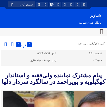
شباویز
پایگاه خبری شباویز
پ
گروه :
کهگیلویه و بویراحمد
شناسه :
551
۱۲ دی ۱۳۹۹ - ۲۳:۴۹
۰
دیدگاه
ارسال توسط :
میثم نظری
پیام مشترک نماینده ولی‌فقیه و استاندار
کهگیلویه و بویراحمد در سالگرد سردار دلها