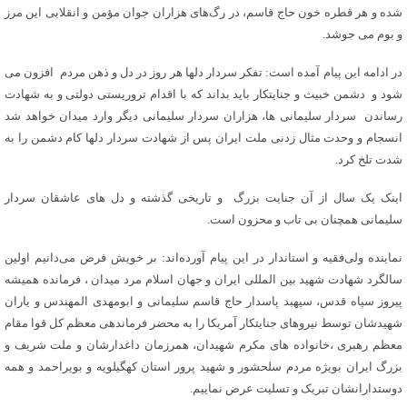
شده و هر قطره خون حاج قاسم، در رگ‌های هزاران جوان مؤمن و انقلابی این مرز
و بوم می جوشد.
در ادامه این پیام آمده است: تفکر سردار دلها هر روز در دل و ذهن مردم افزون می
شود و دشمن خبیث و جنایتکار باید بداند که با اقدام تروریستی دولتی و به شهادت
رساندن سردار سلیمانی ها، هزاران سردار سلیمانی دیگر وارد میدان خواهد شد
انسجام و وحدت مثال زدنی ملت ایران پس از شهادت سردار دلها کام دشمن را به
شدت تلخ کرد.
اینک یک سال از آن جنایت بزرگ و تاریخی گذشته و دل های عاشقان سردار
سلیمانی همچنان بی تاب و محزون است.
نماینده ولی‌فقیه و استاندار در این پیام آورده‌ا‌ند: بر خویش فرض می‌دانیم اولین
سالگرد شهادت شهید بین المللی ایران و جهان اسلام مرد میدان ، فرمانده همیشه
پیروز سپاه قدس، سپهبد پاسدار حاج قاسم سلیمانی و ابومهدی المهندس و یاران
شهیدشان توسط نیروهای جنایتکار آمریکا را به محضر فرماندهی معظم کل قوا مقام
معظم رهبری ،خانواده های مکرم شهیدان، همرزمان داغدارشان و ملت شریف و
بزرگ ایران بویژه مردم سلحشور و شهید پرور استان کهگیلویه و بویراحمد و همه
دوستدارانشان تبریک و تسلیت عرض نماییم.