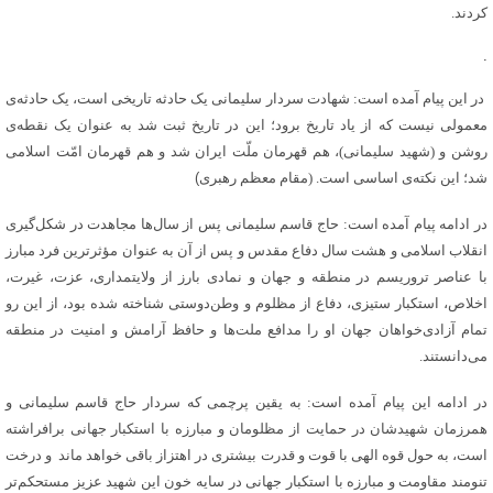
کردند.
.
در این پیام آمده است: شهادت سردار سلیمانی یک حادثه‌ تاریخی است، یک حادثه‌ی
معمولی نیست که از یاد تاریخ برود؛ این در تاریخ ثبت شد به عنوان یک نقطه‌ی
روشن و (شهید سلیمانی)، هم قهرمان ملّت ایران شد و هم قهرمان امّت اسلامی
شد؛ این نکته‌ی اساسی است. (مقام معظم رهبری
)
در ادامه پیام آمده است: حاج قاسم سلیمانی پس از سال‌ها مجاهدت در شکل‌گیری
انقلاب اسلامی و هشت سال دفاع مقدس و پس از آن به عنوان مؤثرترین فرد مبارز
با عناصر تروریسم در منطقه و جهان و نمادی بارز از ولایتمداری، عزت، غیرت،
اخلاص، استکبار ستیزی، دفاع از مظلوم و وطن‌دوستی شناخته شده بود، از این رو
تمام آزادی‌خواهان جهان او را مدافع ملت‌ها و حافظ آرامش و امنیت در منطقه
می‌دانستند.
در ادامه این پیام آمده است: به یقین پرچمی که سردار حاج قاسم سلیمانی و
همرزمان شهیدشان در حمایت از مظلومان و مبارزه با استکبار جهانی برافراشته
است، به حول قوه الهی با قوت و قدرت بیشتری در اهتزاز باقی خواهد ماند و درخت
تنومند مقاومت و مبارزه با استکبار جهانی در سایه خون این شهید عزیز مستحکم‌تر