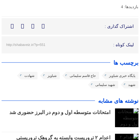
بازدیدها: 4
اشتراک گذاری :
لینک کوتاه :
http://shabaveiz.ir/?p=551
برچسب ها
پایگاه خبری شباویز
حاج قاسم سلیمانی
شباویز
شهادت
شهید
شهید سلیمانی
نوشته های مشابه
امتحانات متوسطه اول و دوم در البرز حضوری شد
اعدام ۲ تروریست وابسته به گروهک تروریستی