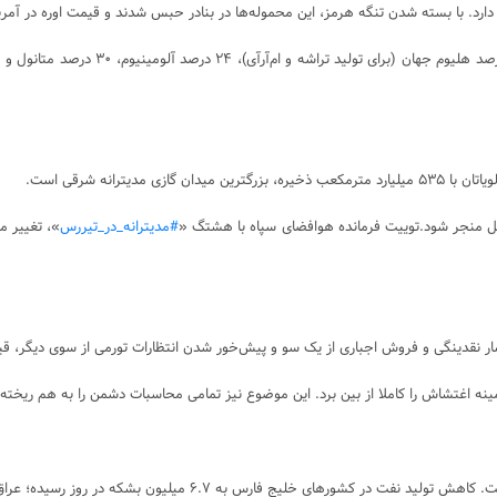
ترانه شرقی است.
ئیل منجر شود.توییت فرمانده هوافضای سپاه با هشتگ «
#مدیترانه_در_تیررس
»، تغییر م
ینه اغتشاش را کاملا از بین برد. این موضوع نیز تمامی محاسبات دشمن را به هم ریخته
یده؛ عراق ۶۵ درصد، عربستان ۲۳ درصد و امارات و کویت ۲۰ درصد کاهش تولید داشته‌اند.