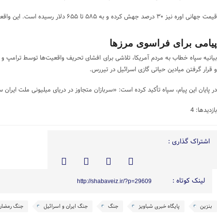
قیمت جهانی اوره نیز ۳۰ درصد جهش کرده و به ۵۸۵ تا ۶۵۵ دلار رسیده است. این واقعیت‌ها، برخلاف روایت‌های تحریف‌شده، هزینه‌های واقعی جنگ برای جهان را نشان می‌دهد.
پیامی برای فراسوی مرزها
و قرار گرفتن میادین حیاتی گازی اسرائیل در تیررس.
در پایان این پیام، سپاه تأکید کرده است: «سربازان متجاوز در دریای میلیونی ملت ایر
بازدیدها: 4
اشتراک گذاری :
لینک کوتاه :
http://shabaveiz.ir/?p=29609
بنزین
پایگاه خبری شباویز
جنگ
جنگ ایران و اسرائیل
جنگ رمضان