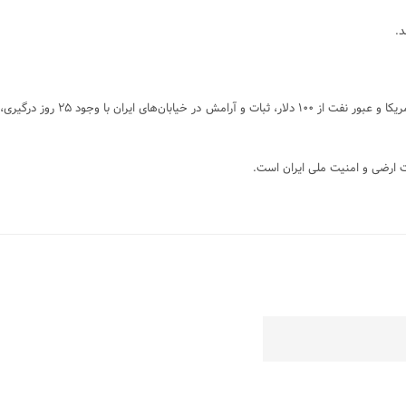
بیانیه سپاه خطاب به مردم آمریکا، تلاشی برای افشای تحریف واقعیت‌ها توسط ترامپ و نتانیاهو است. حقیقت جنگ را باید در سه نقطه جستجو کرد: افزایش قیمت بنزین در آمریکا و عبور نفت از ۱۰۰ دلار، ثبات و آرامش در خیابان‌های ایران با وجود ۲۵ روز درگیری،
ت ارضی و امنیت ملی ایران است.