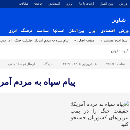
ورزش
بین الملل
ارتباط با ما
انرژی
اقتصادی
جامعه
مقالات
شباویز
پایگاه خبری شباویز
ورزش
اقتصادی
ایران
بین الملل
استانها
سلامت
فرهنگ
انرژی
شما اینجا هستید »
صفحه اصلی »
پیام سپاه به مردم آمریکا: حقیقت جنگ را در پمپ
گروه :
ایران
شناسه :
29609
۰۵ فروردین ۱۴۰۵ - ۲۳:۲۶
۰
دیدگاه
ارسال توسط :
پناهی
پیام سپاه به مردم آم