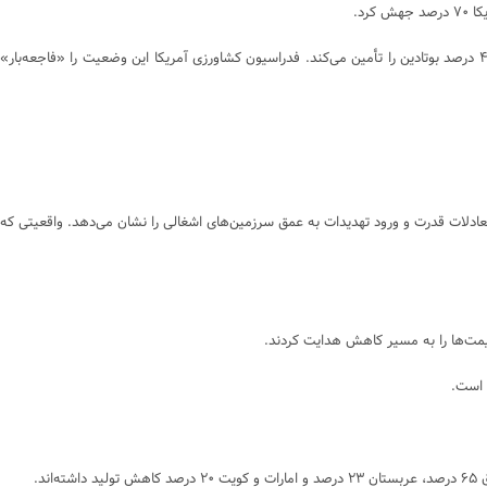
این گرانی درست در آستانه فصل کاشت بهاره رخ داده است.خلیج فارس همچنین ۳۳ درصد هلیوم جهان (برای تولید تراشه و ام‌آرآی)، ۲۴ درصد آلومینیوم، ۳۰ درصد متانول و ۴ درصد بوتادین را تأمین می‌کند. فدراسیون کشاورزی آمریکا این وضعیت را «فاجعه‌بار»
عادلات قدرت و ورود تهدیدات به عمق سرزمین‌های اشغالی را نشان می‌دهد. واقعیتی که
 است.