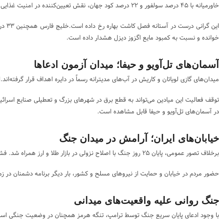
خاورمیانه با ۴۵ درصد سولفور و ۲۲ درصد کود جهان، نقش تعیین‌کننده در امنیت غذایی دارد. با بسته شدن تنگه هرمز، این محموله‌ها در بنادر حبس شدند و قیمت اوره در آمریکا ۷۰ درصد جهش کرد.
خوانده و نسبت به کمبود مایع اگزوز دیزل هشدار داده است.
آسمان‌های تل‌آویو و حیفا؛ میدان آزمون ادعاها
میدان‌های گازی لویاتان و کاریش در آب‌های مدیترانه رسماً در دایره اهداف قرار گرفته‌اند.لویاتان با ۵۳۵ میلیارد مترمکعب ذخیره، بزرگترین میدان گازی مدی
وقف فعالیت این میادین می‌تواند به قطع برق در شهرهای بزرگ و تعطیلی صنایع اسرا
در آسمان‌های تل‌آویو و حیفا قابل مشاهده است.
خیابان‌های ایران؛ آرامش در میدان جنگ
برخلاف تصور عمومی، پایان ۲۵ روز جنگ با اصلاح نزولی در بازار طلا و ارز همراه شد. فشار نقدینگی و فروش اجباری از یک سو و پیش‌خور شدن انتظارات تورمی از سوی دیگر، قیمت‌ها را به مسیر کاهش هدایت کردند.
حضور مردم در خیابان و حمایت از نیروهای مسلح و کشور، بار دیگر برنامه دشمنان در زم
جنگ روانی علیه واقعیت‌های میدانی
با وجود ادعای پایان سریع جنگ توسط ترامپ، تنگه هرمز همچنان در وضعیت جنگی است. کاهش تولید نفت در کشورهای خلیج فارس به ۶.۷ میلیون بشکه در روز رس