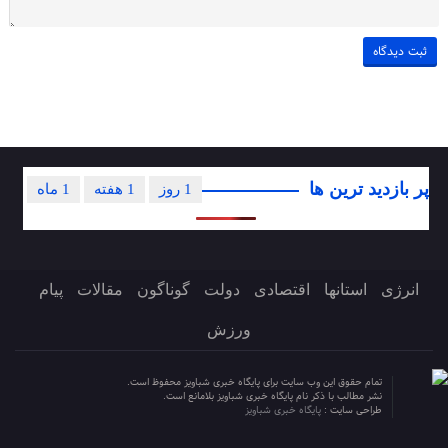
پر بازدید ترین ها
1 روز
1 هفته
1 ماه
انرژی
استانها
اقتصادی
دولت
گوناگون
مقالات
پیام
ورزش
تمام حقوق این وب سایت برای پایگاه خبری شباویز محفوظ است.
نشر مطالب با ذکر نام پایگاه خبری شباویز بلامانع است.
طراحی سایت :
پایگاه خبری شباویز