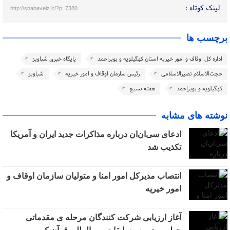
لینک کوتاه :
http://shabaveiz.ir/?p=7380
برچسب ها
اداره کل اوقاف و امور خیریه استان کهگیلویه و بویراحمد
پایگاه خبری شباویز
حجت‌الاسلام نصیرالاسلامی
رئیس سازمان اوقاف و امور خیریه
شباویز
کهگیلویه و بویراحمد
هفته بسیج
نوشته های مشابه
ادعای سی‌ان‌ان درباره مذاکرات جدید ایران و آمریکا
تکذیب شد
انتصاب مدیرکل امور امنا و متولیان سازمان اوقاف و
امور خیریه
آغاز ارزیابی شرکت کنندگان مرحله ی مقدماتی