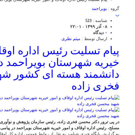
گروه :
بویراحمد
پ
شناسه :
523
۰۸ آذر ۱۳۹۹ - ۲۲:۰۱
۰
دیدگاه
ارسال توسط :
میثم نظری
پیام تسلیت رئیس اداره اوقا
خیریه شهرستان بویراحمد د
دانشمند هسته ای کشور ش
فخری زاده
در پی ترور دکتر محسن فخری زاده، رئیس سازمان پژوهش و نوآوری وز
مسلح، رئیس اداره اوقاف و امور خیریه شهرستان بویراحمد در پیامی
به گزارش پایگاه خبری شباویز به نقل از روابط عمومی اداره کل اوقا