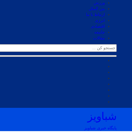
ورزش
بین الملل
ارتباط با ما
انرژی
اقتصادی
جامعه
مقالات
شباویز
پایگاه خبری شباویز