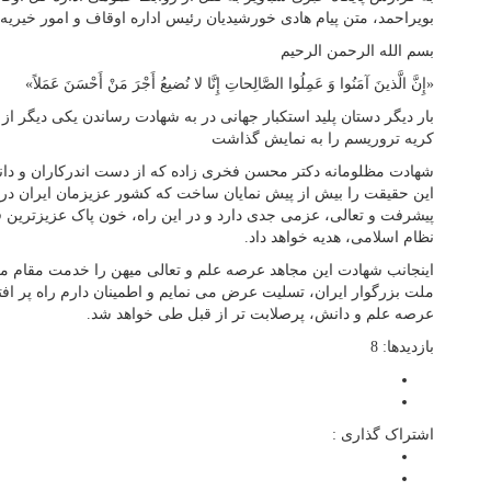
بویراحمد، متن پیام هادی خورشیدیان رئیس اداره اوقاف و امور خیر
بسم الله الرحمن الرحیم
«إِنَّ الَّذینَ آمَنُوا وَ عَمِلُوا الصَّالِحاتِ إِنَّا لا نُضیعُ أَجْرَ مَنْ أَحْسَنَ عَمَلاً»
بار دیگر دستان پلید استکبار جهانی در به شهادت رساندن یکی دیگر از
کریه تروریسم را به نمایش گذاشت
شهادت مظلومانه دکتر محسن فخری زاده که از دست اندرکاران و دانش
این حقیقت را بیش از پیش نمایان ساخت که کشور عزیزمان ایران در 
پیشرفت و تعالی، عزمی جدی دارد و در این راه، خون پاک عزیزترین فر
نظام اسلامی، هدیه خواهد داد.
اینجانب شهادت این مجاهد عرصه علم و تعالی میهن را خدمت مقام م
ملت بزرگوار ایران، تسلیت عرض می نمایم و اطمینان دارم راه پر افت
عرصه علم و دانش، پرصلابت تر از قبل طی خواهد شد.
بازدیدها: 8
اشتراک گذاری :