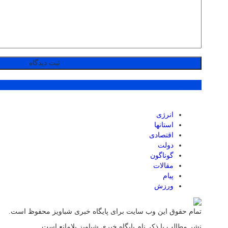
پر بازدید ترین ها
انرژی
استانها
اقتصادی
دولت
گوناگون
مقالات
پیام
ورزش
تمام حقوق این وب سایت برای پایگاه خبری شباویز محفوظ است.
نشر مطالب با ذکر نام پایگاه خبری شباویز بلامانع است.