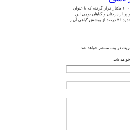
در شمال شرق شهر یاسوج، منطقه‌ای سرسبز با مساحتی نزدیک به ۱۰۰۰ هکتار قرار گرفته که با عنوان
ر از درختان و گیاهان بومی این
منطقه. پوشش گیاهی غالب این پارک، درختان بلوط ایرانی است که حدود ۷۶ درصد از پوشش گیاهی آن را
یریت در وب منتشر خواهد شد.
خواهد شد.