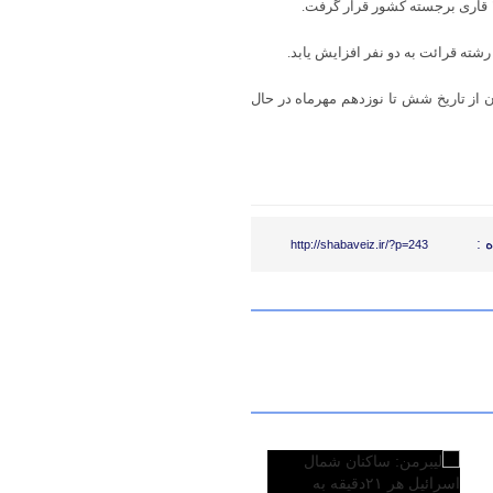
شته قرائت به دو نفر افزایش یابد.
از تاریخ شش تا نوزدهم مهرماه در حال
 :
http://shabaveiz.ir/?p=243