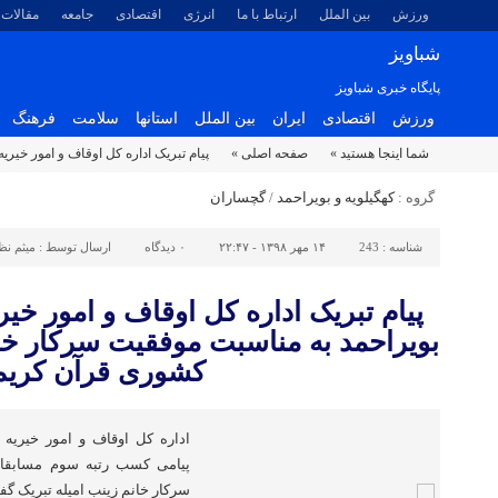
ورزش
بین الملل
ارتباط با ما
انرژی
اقتصادی
جامعه
مقالات
شباویز
پایگاه خبری شباویز
ورزش
اقتصادی
ایران
بین الملل
استانها
سلامت
فرهنگ
شما اینجا هستید »
صفحه اصلی »
پیام تبریک اداره کل اوقاف و امور خیر
گروه :
کهگیلویه و بویراحمد
/
گچساران
شناسه :
243
۱۴ مهر ۱۳۹۸ - ۲۲:۴۷
۰
دیدگاه
ارسال توسط :
میثم ن
پیام تبریک اداره کل اوقاف و امور خیر
بویراحمد به مناسبت موفقیت سرکار خان
کشوری قرآن کریم
اداره کل اوقاف و امور خیریه ا
پیامی کسب رتبه سوم مسابقا
سرکار خانم زینب امیله تبریک گف