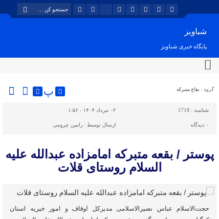
شباویز
پایگاه خبری شباویز
پ
گروه :
بقاع متبرکه
شناسه :
1718
۰۲ مرداد ۱۴۰۴ - ۱:۵۶
۰
دیدگاه
ارسال توسط :
رامین چرومی
پوستر / بقعه متبرکه امامزاده عبدالله علیه
السلام روستای قلات
حجت‌الاسلام عباس نصیرالاسلامی مدیرکل اوقاف و امور خیریه استان