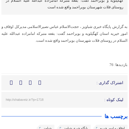
کهگیلویه و بویراحمد گفت: بقعه متبرکه امامزاده عبدالله علیه السلام در
روستای قلات شهرستان بویراحمد واقع شده است
به گزارش پایگاه خبری شباویز ، حجت‌الاسلام عباس نصیرالاسلامی مدیرکل اوقاف و
امور خیریه استان کهگیلویه و بویراحمد گفت: بقعه متبرکه امامزاده عبدالله علیه
السلام در روستای قلات شهرستان بویراحمد واقع شده است.
بازدیدها: 76
اشتراک گذاری :
لینک کوتاه :
http://shabaveiz.ir/?p=1718
برچسب ها
اوقاف و امور خیریه
پایگاه خبری شباویز
شباویز