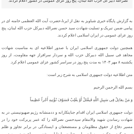
نصرالله دبیر کل حزب الله لبنان، پنج روز عزای عمومی در کشور اعلام کردند.
به گزارش پایگاه خبری شباویز به نقل از ایرنا،حضرت آیت الله العظمی خامنه ای در
پیامی ضمن تبریک و تسلیت شهادت سید حسن نصرالله دبیرکل حزب الله لبنان، پنج
روز عزای عمومی در ایران اسلامی اعلام کردند.
همچنین دولت جمهوری اسلامی ایران با صدور اطلاعیه ای به مناسبت شهادت
مجاهد فی سبیل الله دبیرکل حزب الله و سردار سرافراز جهه مقاومت، از روز
یکشنبه ۸ مهر ۱۴۰۳ به مدت پنج روز در سراسر کشور عزای عمومی اعلام کرد.
متن اطلاعیه دولت جمهوری اسلامی به شرح زیر است:
بسم الله الرحمن الرحیم
وَ مَنْ یقاتِلْ فِی سَبِیلِ اللَّهِ فَیقْتَلْ أَوْ یغْلِبْ فَسَوْفَ نُؤْتِیهِ أَجْراً عَظِیماً
دولت جمهوری اسلامی ایران اقدام جنایتکارانه و ددمنشانه رژیم صهیونیستی در به
شهادت رساندن شهید والامقام سیدحسن نصرالله را که عمر پربرکت خود را در
مسیر دفاع از حقوق مظلومان و مستضعفان و ایستادگی در برابر تجاوز و ظلم
سپری کرد، محکوم می‌نماید و این جنایت را دلیل روشنی بر ماهیت تروریستی و