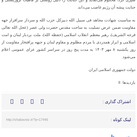
جنایت پیشه آن رژیم غاصب می‌داند.
به مناسبت شهادت مجاهد فی سبیل الله دبیرکل حزب الله و سردار سرافراز جهه
مقاومت ضمن عرض تسلیت به ساحت مقدس حضرت ولی عصر (عجل الله تعالی
فرجه الشریف)، رهبر معظم انقلاب اسلامی (حفظه الله)، ملت بردبار لبنان و امت
اسلامی و ابراز همدردی با مردم مظلوم و مقاوم لبنان و جبهه پرافتخار مقاومت از
روز یکشنبه ۸ مهر ۱۴۰۳ به مدت پنج روز در سراسر کشور عزای عمومی اعلام
می‌شود.
دولت جمهوری اسلامی ایران
بازدیدها: 8
اشتراک گذاری :
لینک کوتاه :
http://shabaveiz.ir/?p=17446