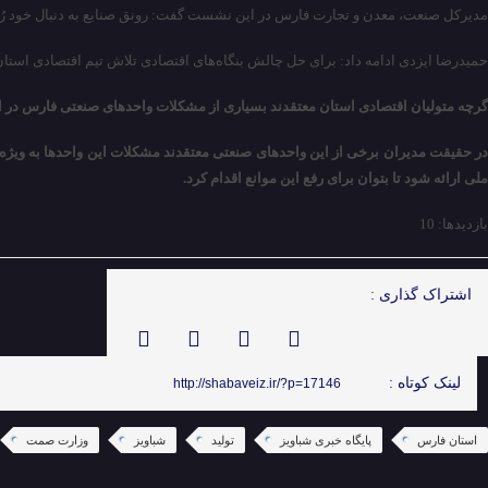
مدیرکل صنعت، معدن و تجارت فارس در این نشست گفت: رونق صنایع به دنبال خود رُشد ا
حمیدرضا ایزدی ادامه داد: برای حل چالش بنگاه‌های اقتصادی تلاش تیم اقتصادی است
گرچه متولیان اقتصادی استان معتقدند بسیاری از مشکلات واحدهای صنعتی فارس در ا
در حقیقت مدیران برخی از این واحدهای صنعتی معتقدند مشکلات این واحدها به ویژه
ملی ارائه شود تا بتوان برای رفع این موانع اقدام کرد.
بازدیدها: 10
اشتراک گذاری :
لینک کوتاه :
http://shabaveiz.ir/?p=17146
استان فارس
پایگاه خبری شباویز
تولید
شباویز
وزارت صمت