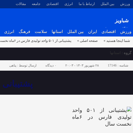
ورزش
بین الملل
ارتباط با ما
انرژی
اقتصادی
جامعه
مقالات
شباویز
پایگاه خبری شباویز
ورزش
اقتصادی
ایران
بین الملل
استانها
سلامت
فرهنگ
انرژی
شما اینجا هستید »
صفحه اصلی »
پشتیبانی از ۵۰۱ واحد تولیدی فارس در ۶ماه نخست سال
گروه :
استانها
شناسه :
17146
۲۸ شهریور ۱۴۰۳ - ۲۰:۰۳
۰
دیدگاه
ارسال توسط :
پناهی
پشتیبانی از ۵۰۱ واحد تولیدی فارس در ۶ما