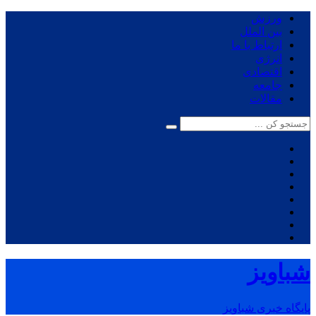
ورزش
بین الملل
ارتباط با ما
انرژی
اقتصادی
جامعه
مقالات
شباویز
پایگاه خبری شباویز