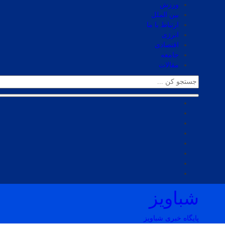
ورزش
بین الملل
ارتباط با ما
انرژی
اقتصادی
جامعه
مقالات
شباویز
پایگاه خبری شباویز