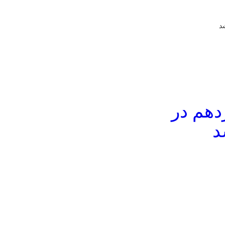
د
دهم در
د