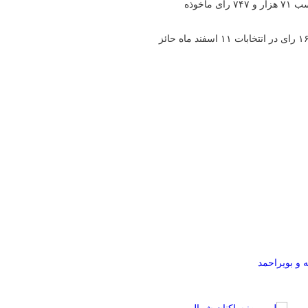
در حوزه انتخابیه بویراحمد، دنا و مارگون محمد بهرامی سیف آباد با کسب ۷۱ هزار و ۷۴۷ رای ماخوذه
در حوزه انتخابیه گچساران و باشت غلامرضا تاجگردون با ۴۱ هزار و ۱۶۷ رای در انتخابات ۱۱ اسفند ماه حائز
ه و بویراحمد