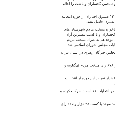
 و همچنین گچساران و باشت را اعلام
سید جود هاشمی اظهارکرد: البته با توجه به وجود برخی تخلفات ، آراء ۱۳ صندوق اخذ رای از حوزه انتخابیه
 تغییری حاصل نشد.
ماخوزه منتخب مردم شهرستان های
 گچساران و با کسب بیشترین آرای
موحد هم به عنوان منتخب مردم
تخابات مجلس شورای اسلامی شد.
لس خبرگان رهبری در استان نیز به
وی گفت: آیت الله سید شرف الدین ملک حسینی با کسب ۳۱۵ هزار و ۶۷۸ رای منتخب مردم کهگیلویه و
از مجموع ۵۸۳ هزار ۹۸۴ واجد شرایط رای دادن در استان بیش از ۳۷۸ هزار نفر در این دوره از انتخابات
۵۸۳ هزار ۹۸۴ رأی دهنده در سطح استان داشتیم که ۳۷۵هزار ۴۷۷نفر در انتخابات ۱۱ اسفند شرکت کرده و
در حوزه انتخابیه کهگیلویه، چرام، لنده و بهمئی حجت الاسلام سید محمد موحد با کسب ۴۸ هزار و ۳۴۵ رای