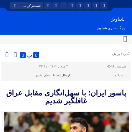
شباویز
پایگاه خبری شباویز
پ
گروه :
ورزش
شناسه :
4544
۳۰ مرداد ۱۴۰۲ - ۲۲:۴۱
۰
دیدگاه
ارسال توسط :
میثم نظری
پاسور ایران: با سهل‌انگاری مقابل عراق
غافلگیر شدیم