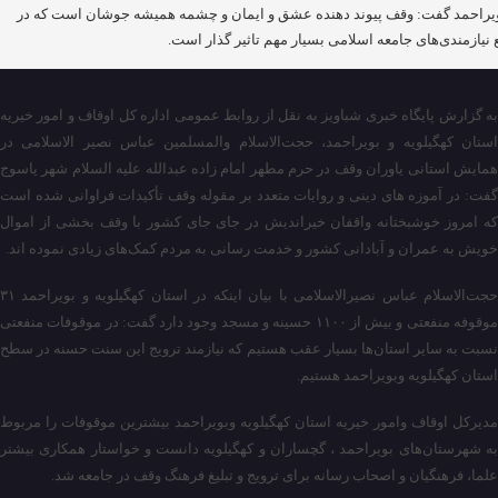
یراحمد گفت: وقف پیوند دهنده عشق و ایمان و چشمه همیشه جوشان است که در
 نیازمندی‌های جامعه اسلامی بسیار مهم تاثیر گذار است.
به گزارش پایگاه خبری شباویز به نقل از روابط عمومی اداره کل اوقاف و امور خیریه
استان کهگیلویه و بویراحمد، حجت‌الاسلام والمسلمین عباس نصیر الاسلامی در
همایش استانی یاوران وقف در حرم مطهر امام زاده عبدالله علیه السلام شهر یاسوج
گفت: در آموزه های دینی و روایات متعدد بر مقوله وقف تأکیدات فراوانی شده است
که امروز خوشبختانه واقفان خیراندیش در جای جای کشور با وقف بخشی از اموال
خویش به عمران و آبادانی کشور و خدمت رسانی به مردم کمک‌های زیادی نموده اند.
حجت‌الاسلام عباس نصیرالاسلامی با بیان اینکه در استان کهگیلویه و بویراحمد ۳۱
موقوفه منفعتی و بیش از ۱۱۰۰ حسینه و مسجد وجود دارد گفت: در موقوفات منفعتی
نسبت به سایر استان‌ها بسیار عقب هستیم که نیازمند ترویج این سنت حسنه در سطح
استان کهگیلویه وبویراحمد هستیم.
مدیرکل اوقاف وامور خیریه استان کهگیلویه وبویراحمد بیشترین موقوفات را مربوط
به شهرستان‌های بویراحمد ، گچساران و کهگیلویه دانست و خواستار همکاری بیشتر
علما، فرهنگیان و اصحاب رسانه برای ترویج و تبلیغ فرهنگ وقف در جامعه شد.