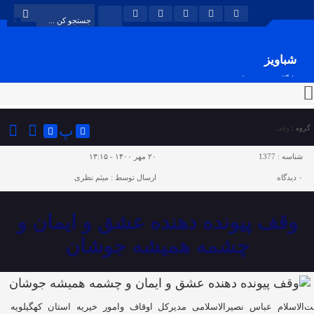
شباویز
پایگاه خبری شباویز
پ
گروه :
وقف
شناسه :
1377
۲۰ مهر ۱۴۰۰ - ۱۳:۱۵
۰
دیدگاه
ارسال توسط :
میثم نظری
وقف پیونده دهنده عشق و ایمان و
چشمه همیشه جوشان
‌الاسلام عباس نصیرالاسلامی مدیرکل اوقاف وامور خیریه استان کهگیلویه