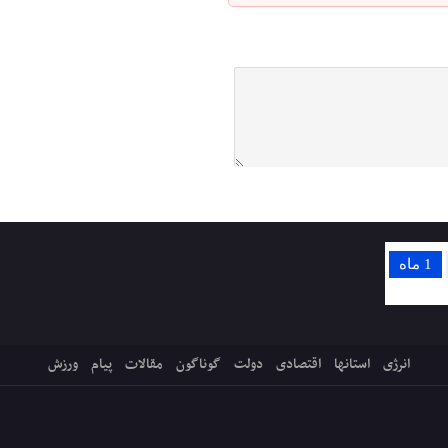
1 ماه
انرژی
استانها
اقتصادی
دولت
گوناگون
مقالات
پیام
ورزش