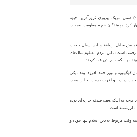
خبری شباویز،«آیت الله سید نصیر حسینی»(۱۷ مهر ماه) ضمن تبریک پیروزی غرورآفرین جبهه
ر کرد: رزمندگان جبهه مقاومت ضربات
 همایش تجلیل از واقفین این استان صحبت
رفتنی است»، این مردم مظلوم سال‌های
بنده و شکست را دریافت کردند.
ن کهگیلویه و بویراحمد، افزود: وقف یکی
ادت در دنیا و آخرت نسبت به این سنت
توجه به اینکه وقف صدقه جاریه‌ای بوده
قف ارزشمند است.
ه وقت مربوط به دین اسلام تنها نبوده و