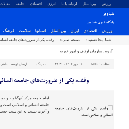
ورزش
بین الملل
ارتباط با ما
انرژی
اقتصادی
جامعه
مقالات
شباویز
پایگاه خبری شباویز
ورزش
اقتصادی
ایران
بین الملل
استانها
سلامت
فرهنگ
شما اینجا هستید »
صفحه اصلی »
وقف، یکی از ضرورت‌های جامعه انسان
گروه :
سازمان اوقاف و امور خیریه
شناسه :
6015
۱۸ مهر ۱۴۰۲ - ۲۱:۳۱
۰
دیدگاه
ارسال توسط :
پناهی
وقف، یکی از ضرورت‌های جامعه انسان
امام جمعه مرکز کهگیلویه و بو
جامعه انسانی و اسلامی است و 
و آخرت نسبت به این سنت حسنه ا