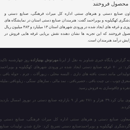
ون صنایع دستی و هنرهای سنتی اداره کل میراث فرهنگی، صنایع دستی و
شگری کهگیلویه و بویراحمد گفت: هنرمندان صنایع دستی استان در نمایشگاه های
نوروزی و غرفه های ایجاد شده در ورودی شهرهای استان ۱۳ میلیارد و ۴۸۳ میلیون ریال
ول فروختند که این تجربه ها نشان دهنده نقش برپایی غرفه هایی فروش در
ایش درآمد هنرمندان است.
ه گزارش پایگاه خبری شباویز به نقل از ایرنا،
مهرنوش بهنیازاده
روز چهارشنبه
تاکید
کرد: در ۷۰ غرفه صنایع دستی ایجاد شده در ورودی شهرهای کهگیلویه و بویراحمد
تولیداتی مانند دست بافته های داری ، البسه محلی ، زیورآلات ، چرم ، حوله بافی ،
معرق چوب ، نی چیت بافی ، حصیربافی ، نمد مالی ، سازهای سنگی ، زیلوبافی ،ملیله
نقره و چاقوسازی به فروش رسید.
وی بیان کرد:۳۹ هزار و ۲۸۱ نفر از ۹ بازارچه صنایع دستی در نوروز امسال بازدید
کردند.
معاون صنایع دستی و هنرهای سنتی اداره کل میراث فرهنگی، صنایع دستی و
گردشگری کهگیلویه و بویراحمدصنایع دستی تصریح کرد: خارج شدن تولیدات صنایع