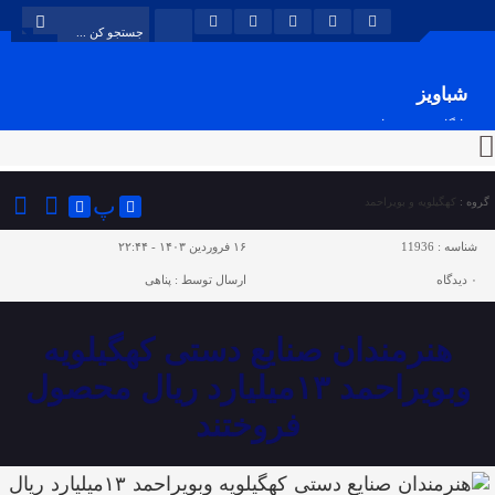
شباویز
پایگاه خبری شباویز
پ
گروه :
کهگیلویه و بویراحمد
شناسه :
11936
۱۶ فروردین ۱۴۰۳ - ۲۲:۴۴
۰
دیدگاه
ارسال توسط :
پناهی
هنرمندان صنایع دستی کهگیلویه
وبویراحمد ۱۳میلیارد ریال محصول
فروختند