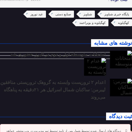
پایگاه خبری شباویز
شباویز
صنایع دستی
عید نوروز
کهگیلویه
کهگیلویه و بویراحمد
نوشته های مشابه
امتحانات متوسطه اول و دوم در البرز حضوری شد
اعدام ۲ تروریست وابسته به گروهک تروریستی منافقین
لیبرمن: ساکنان شمال اسرائیل هر ۲۱دقیقه به پناهگاه
می‌روند
ثبت دیدگاه
دیدگاه های ارسال شده توسط شما، پس از تایید توسط تیم مدیریت در وب منتشر خواهد