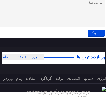
پر بازدید ترین ها
1 روز
1 هفته
1 ماه
انرژی
استانها
اقتصادی
دولت
گوناگون
مقالات
پیام
ورزش
تمام حقوق این وب سایت برای پایگاه خبری شباویز محفوظ است.
نشر مطالب با ذکر نام پایگاه خبری شباویز بلامانع است.
طراحی سایت :
پایگاه خبری شباویز