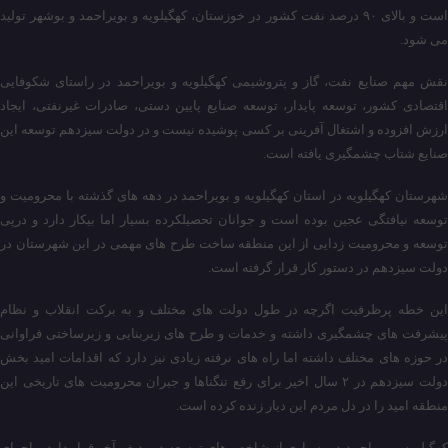
است و بالای ۹۰ درصد نفت کشور در خوزستان، کهگیلویه و بویراحمد و بوشهر تولید
می شود.
نقش مهم صنایع نفت، گاز و پتروشیمی کهگیلویه و بویراحمد در راستای شکوفایی
اقتصادی کشور، توسعه پایدار، توسعه صنایع پایین دستی، صادرات غیرنفتی، ایجاد
ارزش افزوده و اشتغال آفرینی بر کسی پوشیده نیست و در دولت سیزدهم توسعه این
صنایع شتاب چشمگیری یافته است.
شهرستان کهگیلویه در استان کهگیلویه و بویراحمد در دهه های گذشته با محرومیت و
توسعه نیافتگی عجین بوده است و جوانان تحصیلکرده بسیار اما بیکار دارد و درپی
توسعه و محرومیت زدایی از این منطقه ساخت طرح های مهمی در این شهرستان در
دولت سیزدهم در دستور کار قرار گرفته است.
این خطه پرظرفیت اگرچه در طول دولت های مختلف و به برکت انقلاب و نظام
پیشرفت های چشمگیری داشته و خدمات و طرح های زیربنایی و زیرساختی فراوانی
در حوزه های مختلف داشته اما راه های نرفته زیادی نیز دارد که اقدامات امید بخش
دولت سیزدهم در ۲ سال اخیر برای رفع تنگناها و جبران محرومیت های تاریخی این
منطقه امید را در دل مردم این دیار زنده کرده است.
کهگیلویه وبویراحمد در بسیاری از شاخص های توسعه در ردیف آخر قرار دارد و اجرای