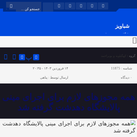
شباویز
پایگاه خبری شباویز
پ
گروه :
کهگیلویه و بویراحمد
شناسه :
11875
۱۴ فروردین ۱۴۰۳ - ۲۰:۳۵
۰
دیدگاه
ارسال توسط :
پناهی
همه مجوزهای لازم برای اجرای مینی
پالایشگاه دهدشت گرفته شد