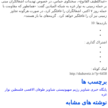
«عبداللطیف القانوع»، سخنگوی حماس، در خصوص تهدیدات اشغالگران مبنی
بر حمله زمینی به نوار غزه به شبکه المیادین گفت: «همانطور که مقاومت با
حمله روز ۷ اکتبر، اشغالگران را غافلگیر کرد، در صورت هرگونه تجاوز
زمینی نیز آن را غافلگیر خواهد کرد.. گزینه‌های ما باز هستند».
بازدیدها: 10
اشتراک گذاری :
لینک کوتاه :
http://shabaveiz.ir/?p=6458
برچسب ها
پایگاه خبری شباویز
رژیم صهیونیستی
شباویز
طوفان الاقصی
فلسطین
نوار
غزه
نوشته های مشابه