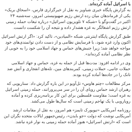
با اسرائیل آماده کرده‌اند.
به گزارش پایگاه خبری شباویز به نقل از خبرگزاری فارس، «اسحاق بریک»
یکی از فرماندهان میان رده ارتش رژیم صهیونیستی امروز، سه‌شنبه ۲۴
اکتبر در گفت‌وگو با «شبکه ۷ تلویزیون اسرائیل» درباره تبعات حمله زمینی
ارتش رژیم اشغالگر به غزه هشدار داده و نتیجه آن را شکست دانست.
طبق گزارش پایگاه اینترنتی شبکه «المیادین»، تاکید کرد: «اگر ارتش اسرائیل
اکنون وارد غزه شود، با فرسایش نظامی و از دست دادن توانمندی‌های خود
مواجه خواهد شد؛ زیرا جنبش‌های حماس و جهاد اسلامی خود را به خوبی از
نظر نظامی آماده کرده‌اند».
وی در ادامه افزود: مدت‌ها قبل از حمله به غزه، حماس و جهاد اسلامی
حملات جانبی، حملات زمینی، کمربندهای مین، تله‌های انفجاری و آتش ضد
تانک را در جاده‌ها آماده کرده بودند.
مرکز مطالعات «چتم هاوس» تل‌آویو در این باره گزارش داد: سناریویی که
رهبران ارشد حماس رویای آن را در سر می‌پرورانند، حمله زمینی اسرائیل
به غزه است؛ مقاومت فلسطین برای این کار برنامه‌ریزی کرده و آماده
رویارویی با یک تهاجم زمینی است که سال‌ها طول می‌کشد.
روزنامه آمریکایی «نیویورک تایمز» هم امروز، به نقل از مقامات ارشد
آمریکایی نوشت که دولت «جو بایدن»، رئیس‌جمهور ایالات متحده نگران این
است که «ارتش اسرائیل» هنوز آماده حمله زمینی به نوار غزه نباشد.