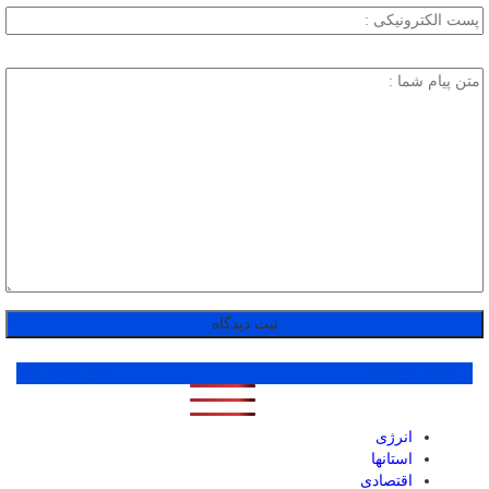
پر بازدید ترین ها
1 روز
1 هفته
1 ماه
انرژی
استانها
اقتصادی