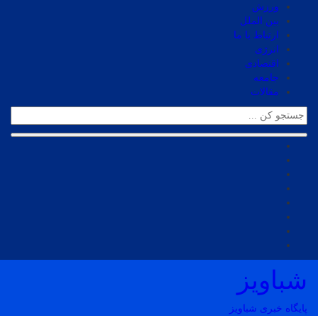
ورزش
بین الملل
ارتباط با ما
انرژی
اقتصادی
جامعه
مقالات
شباویز
پایگاه خبری شباویز