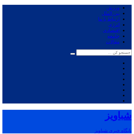
ورزش
بین الملل
ارتباط با ما
انرژی
اقتصادی
جامعه
مقالات
شباویز
پایگاه خبری شباویز