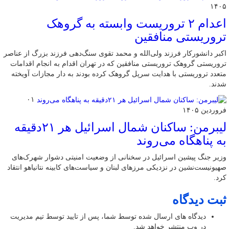
۱۴۰۵
اعدام ۲ تروریست وابسته به گروهک
تروریستی منافقین
اکبر دانشورکار فرزند ولی‌الله و محمد تقوی سنگ‌دهی فرزند بزرگ از عناصر
تروریستی گروهک تروریستی منافقین که در تهران اقدام به انجام اقدامات
متعدد تروریستی با هدایت سرپل گروهک کرده بودند به دار مجازات آویخته
شدند.
۰۱
فروردین ۱۴۰۵
لیبرمن: ساکنان شمال اسرائیل هر ۲۱دقیقه
به پناهگاه می‌روند
وزیر جنگ پیشین اسرائیل در سخنانی از وضعیت امنیتی دشوار شهرک‌های
صهیونیست‌نشین در نزدیکی مرزهای لبنان و سیاست‌های کابینه نتانیاهو انتقاد
کرد.
ثبت دیدگاه
دیدگاه های ارسال شده توسط شما، پس از تایید توسط تیم مدیریت
در وب منتشر خواهد شد.