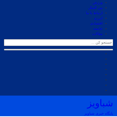
ورزش
بین الملل
ارتباط با ما
انرژی
اقتصادی
جامعه
مقالات
شباویز
پایگاه خبری شباویز