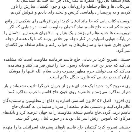
نظام سلطه نان روی سفره ما بگذارند؟، چرا که خیلی‌ها امیدشان به
آمریکایی ها و نظام سلطه و اروپاییان بود و چون گفتمان سازش را باور
کردیم و به پرچمدار دیپلماسی کرنش و لبخند رای دادیم و قبولش کردیم.
نویسنده کتاب پایی که جا ماند اذعان کرد: اولین قربانی رای شکمی در واقع
خود شکم است، حاج قاسم نماد گفتمان مقاومت است در دنیایی که اگر
تروریست ها جنایت‌ها رقم بزنند و یک هزار و ۷۰۰جوان شیعه زیر ۲۰سال را
در پایگاه هوایی اسپایدر در کنار دجله تیر خلاص بزنند که تا یک هفته از دجله
خون جاری شود دنیا و سازمان‌های به خواب رفته و نظام سلطه نیز ککشان
نمی‌گزد.
حسینی تصریح کرد: در دنیایی حاج قاسم فرمانده مقاومت است که مشاهده
می‌کند که حجر بن عدی صحابه رسول خدا را نبش قبر می‌کنند و مشاهده
می‌کند که می‌خواهند حرم مطهر حضرت زینب سلام الله علیها را موشک
باران کنند، در دنیایی که قانون جنگل حاکم است.
وی تصریح کرد: جدیدا یک عده ای هنوز از جریان غربگرا تادیب نشده‌اند و باز
دم از مذاکره می‌زنند و حاضرند روی خون حاج قاسم با غرب مذاکره کنند.
وی افزود: اصل ۱۵۴قانون اساسی اشاره به دفاع از مظلومین و ستمدیدگان
عالم دارد،کینه و دشمنی نظام سلطه از سردار سلیمانی به گفتمان حاج
قاسم برمی‌گردد،حاج قاسم نسخه مقاومت را به جهان عرضه کرد و تانک‌های
مرکاوا که ناموس ارتش اسرائیل بودند در جنوب لبنان زمین گیر شد.
حسینی تصریح کرد: گفتمان حاج قاسم ناوهای پیشرفته اسرائیلی ها را منهدم