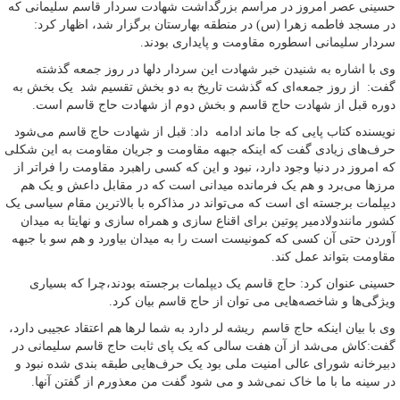
حسینی عصر امروز در مراسم بزرگداشت شهادت سردار قاسم سلیمانی که
در مسجد فاطمه زهرا (س) در منطقه بهارستان برگزار شد، اظهار کرد:
سردار سلیمانی اسطوره مقاومت و پایداری بودند.
وی با اشاره به شنیدن خبر شهادت این سردار دلها در روز جمعه گذشته
گفت: از روز جمعه‌ای که گذشت تاریخ به دو بخش تقسیم شد یک بخش به
دوره قبل از شهادت حاج قاسم و بخش دوم از شهادت حاج قاسم است.
نویسنده کتاب پایی که جا ماند ادامه داد: قبل از شهادت حاج قاسم می‌شود
حرف‌های زیادی گفت که اینکه جبهه مقاومت و جریان مقاومت به این شکلی
که امروز در دنیا وجود دارد، نبود و این که کسی راهبرد مقاومت را فراتر از
مرزها می‌برد و هم یک فرمانده میدانی است که در مقابل داعش و یک هم
دیپلمات برجسته ای است که می‌تواند در مذاکره با بالاترین مقام سیاسی یک
کشور مانندولادمیر پوتین برای اقناع سازی و همراه سازی و نهایتا به میدان
آوردن حتی آن کسی که کمونیست است را به میدان بیاورد و هم سو با جبهه
مقاومت بتواند عمل کند.
حسینی عنوان کرد: حاج قاسم یک دیپلمات برجسته بودند،چرا که بسیاری
ویژگی‌ها و شاخصه‌هایی می توان از حاج قاسم بیان کرد.
وی با بیان اینکه حاج قاسم ریشه لر دارد به شما لرها هم اعتقاد عجیبی دارد،
گفت:کاش می‌شد از آن هفت سالی که یک پای ثابت حاج قاسم سلیمانی در
دبیرخانه شورای عالی امنیت ملی بود یک حرف‌هایی طبقه بندی شده نبود و
در سینه ما با ما خاک نمی‌شد و می شود گفت من معذورم از گفتن آنها.