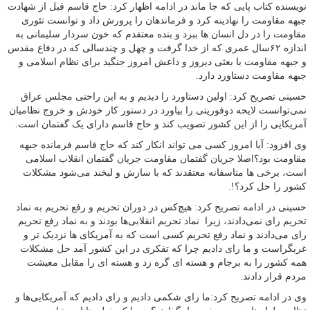
نویسنده کتاب پایی که جا ماند در ادامه اظهار کرد: حاج قاسم قبل از شهادت
جبهه مقاومت را نهادینه کرد و فرماندهان را پرورش داد و توانست تئوری
مقاومت را در دل انسان ها ببرد و بنده معتقدم که خون سردار سلیمانی به
اندازه ۶۲سال عمری که از خدا گرفت و چهل و چندسالی که در دفاع مقدس
و جبهه مقاومت با بعثی دیروز و داعش امروز جنگید برای نظام اسلامی و
جبهه مقاومت دستاورد دارد.
حسینی تصریح کرد: اولین دستاورد را دیدیم و به این راحتی مجلس عراق
نمی‌توانست لایحه دوفوریتی را بیاورد در دستور کار خودش و خروج نظامیان
آمریکایی را از این کشور تصویب کند و حاج قاسم دارای یک گفتمان است.
وی افزود: آیا امروز کسی می تواند انکار کند که حاج قاسم فرمانده جبهه
مقاومت بود؟اصلا جریان گفتمان مقاومت جریان گفتمان انقلاب اسلامی
است، برخی ها متاسفانه معتقدند که با سازش و لبخند می‌شود مشکلات
کشور را حل کرد؟!.
حسینی در ادامه تصریح کرد: هیچ‌کس در دوران تحریم و رفع تحریم به نماد
تحریم رای نمی‌دادند، زیرا نماد تحریم انقلابی‌ها بودند و به نماد رفع تحریم
رای می‌دادند و نماد رفع تحریم کسی است که به آمریکای‌ ها نزدیک تر و
غربگراست و ما رای دادیم چرا که تفکری در این کشور آمد حل مشکلات
همه کشور را به برجام و هسته ای گره زد و هسته ای را مقابل معیشت
مردم قرار دادند.
وی در ادامه تصریح کرد:ما رای شکمی دادیم و رای دادیم که آمریکایی‌ها و