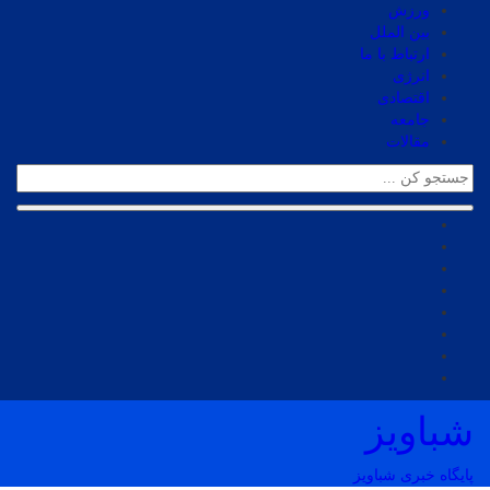
ورزش
بین الملل
ارتباط با ما
انرژی
اقتصادی
جامعه
مقالات
شباویز
پایگاه خبری شباویز