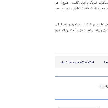
مذاکرات آمریکا و ایران گفت: «صلح از هر
 به راه انداخته‌اند تا توافق صلح را بر هم
اندن در خاک لبنان ندارد و باید از این
فق پایبند نباشد، «حزب‌الله نمی‌تواند هیچ
 :
http://shabaveiz.ir/?p=32294
رات