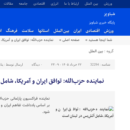
ورزش
بین الملل
ارتباط با ما
انرژی
اقتصادی
جامعه
مقالات
شباویز
پایگاه خبری شباویز
ورزش
اقتصادی
ایران
بین الملل
استانها
سلامت
فرهنگ
ا
شما اینجا هستید »
صفحه اصلی »
نماینده حزب‌الله: توافق ایران و آمریک
گروه :
بین الملل
شناسه :
32294
۲۲ خرداد ۱۴۰۵ - ۲۳:۰۹
۰
دیدگاه
ارسال توسط :
پنا
نماینده حزب‌الله: توافق ایران و آمریکا، شام
نماینده فراکسیون پارلمانی حزب‌
بر اساس یادداشت تفاهم ایران و آ
شود.