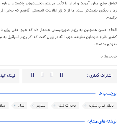
توافق صلح میان آمریکا و ایران را تأیید می‌کنم»نخست‌وزیر پاکستان درباره 
زمان دیگری نزدیک‌تر است. ما از کارزار اطلاعات نادرستی اگاهیم که برخی افراد
بزنند».
الحاج حسن همچنین به رژیم صهیونیستی هشدار داد که هیچ حقی برای باقی م
کشور خارج شود.این نماینده حزب الله در پایان گفت که اگر رژیم اسرائیل به توا
تعهدی بدهد».
بازدیدها: 6
اشتراک گذاری :
لینک کوتاه
برچسب ها
پایگاه خبری شباویز
حزب الله لبنان
شباویز
لبنان
مذاک
نوشته های مشابه