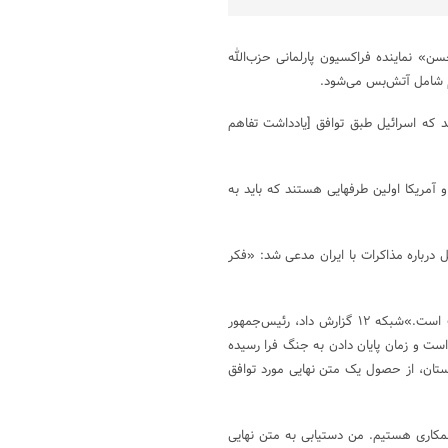
ن» نماینده فراکسیون پارلمانی حزب‌الله
هم شامل آتش‌بس می‌شود.
د که اسرائیل طبق توافق [یادداشت تفاهم
و آمریکا اولین طرفهایی هستند که باید به
یس‌جمهور آمریکا، ساعاتی پیش در گفتگو با شبکه ۱۲ اسرائیل درباره مذاکرات با ایران مدعی شد: «فکر
پست عباس عراقچی، وزیر امور خارجه ایران در مورد این توافق بسیار مثبت است.»شبکه ۱۲ گزارش داد، رئیس‌جمهور
ی است و زمان پایان دادن به جنگ فرا رسیده
تان، از حصول یک متن نهایی مورد توافق
 همکاری هستیم. من دستیابی به متن نهایی