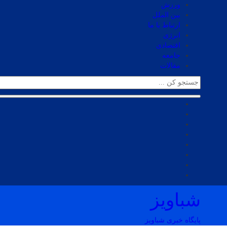
ورزش
بین الملل
ارتباط با ما
انرژی
اقتصادی
جامعه
مقالات
شباویز
پایگاه خبری شباویز