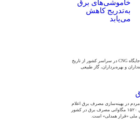
خاموشی‌های برق
به‌تدریج کاهش
می‌یابد
به گفته رئیس هیئت‌مدیره انجمن صنفی CNG کشور،بیش از یک هزار جایگاه CNG در سراسر کشور از تاریخ
ه‌داران و بهره‌برداران، گاز طبیعی
ق
مردم در بهینه‌سازی مصرف برق اعلام
کرد: طی ۲۴ ساعت گذشته (امروز ۳۰ تیرماه)، رکورد بی‌سابقه کاهش ۱۵۲۰ مگاواتی مصرف برق در کشور
ش ملی «قرار همدلی» است.