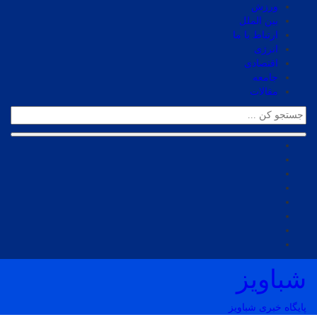
ورزش
بین الملل
ارتباط با ما
انرژی
اقتصادی
جامعه
مقالات
شباویز
پایگاه خبری شباویز