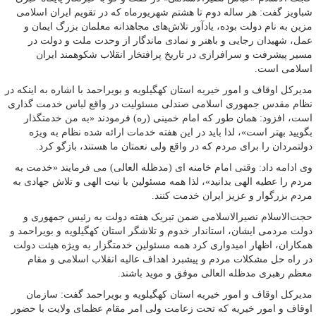
شباویز گفت: هر ساله دوم تا هشتم شهریورماه که در تقویم ایران اسلامی
مزین به نام دولت بوده، یادآور تلاش‌های مجاهدانه معلمان بزرگ ایمان و
عمل، شهیدان رجایی و باهنر و نمادی ماندگار از وحدت ملت و دولت در
مسیر پیشرفت و سرافرازی در تاریخ پرافتخار انقلاب شکوهمند ایران
اسلامی است.
مدیرکل اوقاف و امور خیریه استان کهگیلویه و بویراحمد با اشاره به اینکه در
نظام مقدس جمهوری اسلامی صندلی مسئولیت در واقع لباس خدمت گذاری
است، افزود: همان طور که امام خمینی (ره) فرمودند «به من خدمتگذار
بگویید بهتر است»، لذا باید در این هفته خدمات ارائه شده نظام به ویژه
دولتمردان را برای مردم که در واقع ولی نعمتان ما هستند، بازگو کرد.
وی ادامه داد: وقتی امام خامنه ای (مدظله العالی) می فرمایند «خدمت به
مردم را عطیه الهی بدانید»، لذا همه مسئولین با نیت الهی و تلاش جهادی به
مردم بزرگوار و عزیز ایران خدمت کنند.
حجت‌الاسلام نصیرالاسلامی ضمن تبریک هفته دولت به رئیس جمهوری و
دولت مردمی ایشان، استاندار خدوم و تلاشگر استان کهگیلویه و بویراحمد و
همکاران، اظهار امیدواری کرد همه مسئولین خدمتگزار به ویژه هیئت دولت
در راه حل مشکلات مردم و پیشبرد اهداف عالیه انقلاب اسلامی و مقام
معظم رهبری مدظله العالی موفق و موید باشند.
مدیرکل اوقاف و امور خیریه استان کهگیلویه و بویراحمد گفت: سازمان
اوقاف و امور خیریه که تحت زعامت ولی امر مقام عظمای ولایت با حضور