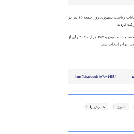
به گزارش پایگاه خبری شباویز به نقل از خبر گزاری فارس، مرحله دوم انتخابات ریاست‌جمهوری روز جمعه ۱۵ تیر در
بر اساس نتایج نهایی اعلام شده از سوی وزارت کشور مسعود پزشکیان با کسب ۱۶ میلیون و ۳۸۴ هزار و ۴۰۳ رأی از
 :
http://shabaveiz.ir/?p=14884
شباویز
شمارش آرا