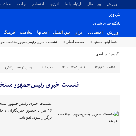
ورزش
بین الملل
ارتباط با ما
انرژی
اقتصادی
جامعه
مقالات
شباویز
پایگاه خبری شباویز
ورزش
اقتصادی
ایران
بین الملل
استانها
سلامت
فرهنگ
شما اینجا هستید »
صفحه اصلی »
نشست خبری رئیس‌جمهور منتخب لغو 
گروه :
سیاسی
شناسه :
14884
۱۶ تیر ۱۴۰۳ - ۱۴:۱۰
۰
دیدگاه
ارسال توسط :
پناهی
نشست خبری رئیس‌جمهور منتخ
۱۶ تیر با حضور خبرنگاران د
برگزار شود، لغو شد.