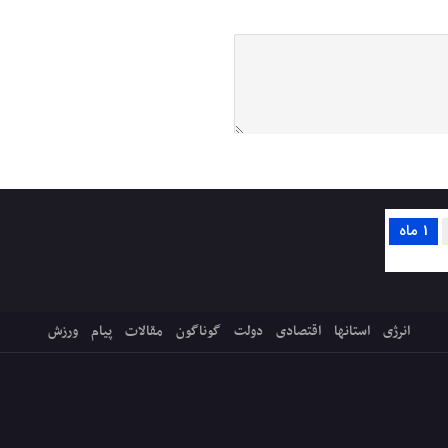
1 ماه
انرژی
استانها
اقتصادی
دولت
گوناگون
مقالات
پیام
ورزش