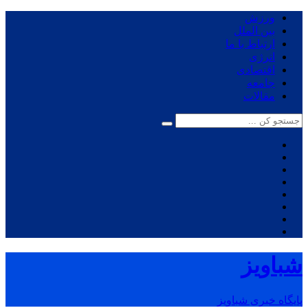
ورزش
بین الملل
ارتباط با ما
انرژی
اقتصادی
جامعه
مقالات
شباویز
پایگاه خبری شباویز