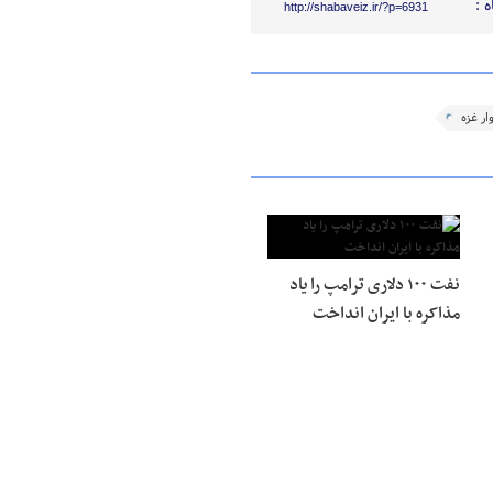
 :
http://shabaveiz.ir/?p=6931
ار غزه
نفت ۱۰۰ دلاری ترامپ را یاد
مذاکره با ایران انداخت