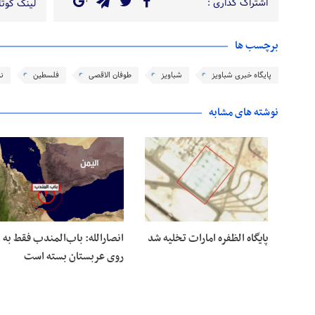
اشتراک گذاری :
لینک کوتاه
برچسب ها
پایگاه خبری شباویز
شباویز
طوفان الاقصی
فلسطین
نو
نوشته های مشابه
پایگاه الظفره امارات تخلیه شد
انصارالله: باب‌المندب فقط به
روی عربستان بسته است