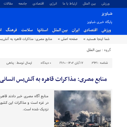
ورزش
بین الملل
ارتباط با ما
انرژی
اقتصادی
جامعه
مقالات
شباویز
پایگاه خبری شباویز
ورزش
اقتصادی
ایران
بین الملل
استانها
سلامت
فرهنگ
ا
شما اینجا هستید »
صفحه اصلی »
منابع مصری: مذاکرات قاهره به آتش‌ب
گروه :
بین الملل
شناسه :
6931
۱۷ آبان ۱۴۰۲ - ۱۹:۲۰
۰
دیدگاه
ارسال توسط :
پناهی
منابع مصری: مذاکرات قاهره به آتش‌بس انسانی
منابع آگاه مصری خبر دادند قاهره
در غزه است و مذاکرات این کشور 
نزدیک شده است.