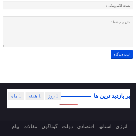
پر بازدید ترین ها
1 روز
1 هفته
1 ماه
انرژی
استانها
اقتصادی
دولت
گوناگون
مقالات
پیام