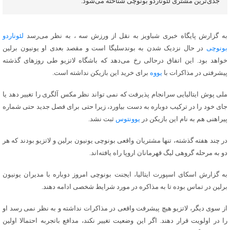
جدی‌ترین مشتری لئوناردو بونوچی شناخته می‌شود.
به گزارش پایگاه خبری شباویز به نقل از ورزش سه ، به نظر می‌رسد
لئوناردو
بونوچی
در حال نزدیک شدن به بوندسلیگا است و مقصد بعدی او یونیون برلین
خواهد بود. این اتفاق درحالی رخ می‌دهد که باشگاه لاتزیو طی روزهای گذشته
پیشرفتی در مذاکرات با
یووه
برای خرید این بازیکن نداشته است.
ملی پوش ایتالیایی سرانجام پذیرفت که نمی تواند نظر مکس آلگری را تغییر دهد یا
جای خود را در ترکیب دوباره به دست بیاورد، زیرا حتی برای فصل جدید حتی شماره
پیراهنی هم به نام این بازیکن در
یوونتوس
ثبت نشد.
در چند هفته گذشته، تنها مشتریان واقعی بونوچی یونیون برلین و لاتزیو بودند که هر
دو به مرحله گروهی لیگ قهرمانان اروپا راه یافته‌اند.
به گزارش اسکای اسپورت ایتالیا، ایجنت بونوچی امروز دوباره با مدیران یونیون
برلین در تماس بوده تا به مذاکره در مورد شرایط شخصی ادامه دهند.
از سوی دیگر، لاتزیو هیچ پیشرفت واقعی در مذاکرات نداشته و به نظر نمی رسد او
را در اولویت قرار دهند. اگر این وضعیت تغییر نکند، مدافع باتجربه احتمالا اولین