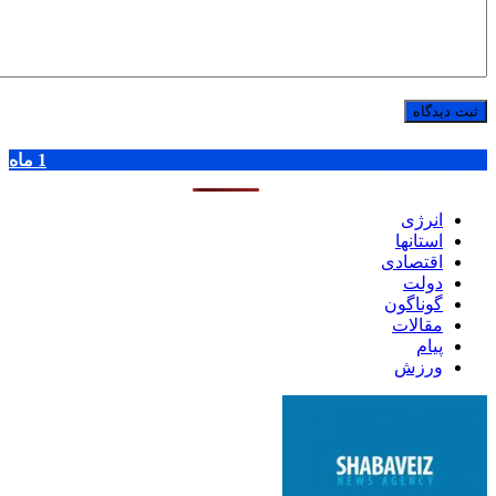
پر بازدید ترین ها
1 روز
1 هفته
1 ماه
انرژی
استانها
اقتصادی
دولت
گوناگون
مقالات
پیام
ورزش