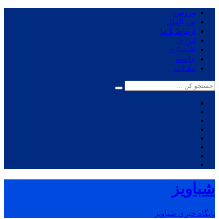
ورزش
بین الملل
ارتباط با ما
انرژی
اقتصادی
جامعه
مقالات
شباویز
پایگاه خبری شباویز