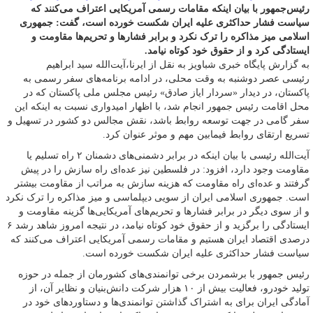
رئیس‌جمهور با بیان اینکه مقامات رسمی آمریکایی اعتراف می‌کنند که
سیاست فشار حداکثری علیه ایران شکست خورده است، گفت: جمهوری
اسلامی میز مذاکره را ترک نکرد و برابر فشارها و تحریم‌ها مقاومت و
ایستادگی کرد و از حقوق خود کوتاه نیامد.
به گزارش پایگاه خبری شباویز به نقل از ایرنا،آیت‌الله سید ابراهیم
رئیسی عصر دوشنبه به وقت محلی، در ادامه برنامه‌های سفر رسمی به
پاکستان، در دیدار «سردار ایاز صادق» رئیس مجلس ملی پاکستان که در
محل اقامت رئیس جمهور انجام شد، با اظهار امیدواری نسبت به اینکه این
سفر گامی در جهت توسعه روابط باشد، نقش مجالس دو کشور در تسهیل و
تسریع ارتقای روابط فیمابین مهم و موثر عنوان کرد.
آیت‌الله رئیسی با بیان اینکه در برابر دشمنی‌های دشمنان ۲ راه تسلیم یا
مقاومت وجود دارد، افزود: در فلسطین نیز عده‌ای راه سازش را در پیش
گرفتند و عده‌ای راه مقاومت که هزینه سازش به مراتب از مقاومت بیشتر
است. جمهوری اسلامی ایران از سویی دیپلماسی و میز مذاکره را ترک نکرد
و از سوی دیگر در برابر فشارها و تحریم‌های آمریکایی‌ها گزینه مقاومت و
ایستادگی را برگزید و از حقوق خود کوتاه نیامد، در نتیجه امروز شاهد رشد ۶
درصدی اقتصاد ایران هستیم و مقامات رسمی آمریکایی اعتراف می‌کنند که
سیاست فشار حداکثری علیه ایران شکست خورده است.
رئیس جمهور با برشمردن برخی توانمندی‌های کشورمان از جمله در حوزه
تولید خودرو، فعالیت بیش از ۱۰ هزار شرکت دانش‌بنیان و نظایر آن، از
آمادگی ایران برای به اشتراک گذاشتن توانمندی‌ها و دستاوردهای خود در