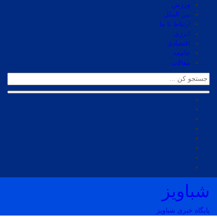
ورزش
بین الملل
ارتباط با ما
انرژی
اقتصادی
جامعه
مقالات
شباویز
پایگاه خبری شباویز