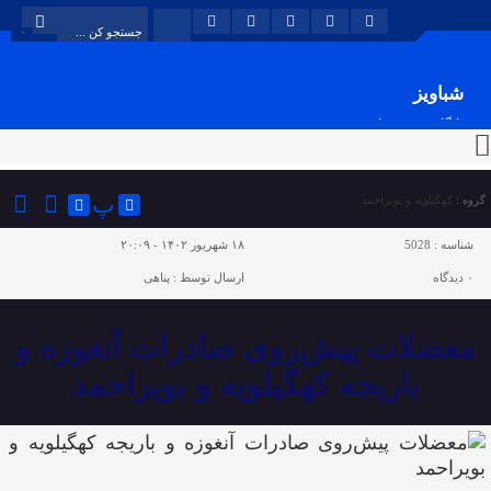
شباویز
پایگاه خبری شباویز
پ
گروه :
کهگیلویه و بویراحمد
شناسه :
5028
۱۸ شهریور ۱۴۰۲ - ۲۰:۰۹
۰
دیدگاه
ارسال توسط :
پناهی
معضلات پیش‌روی صادرات آنغوزه و
باریجه کهگیلویه و بویراحمد