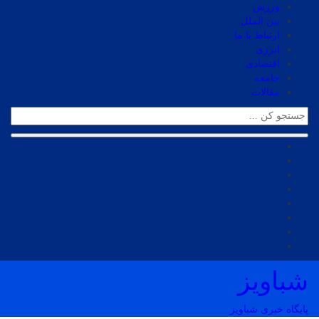
ورزش
بین الملل
ارتباط با ما
انرژی
اقتصادی
جامعه
مقالات
شباویز
پایگاه خبری شباویز