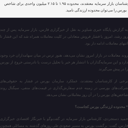
کارشناسان بازار سرمایه معتقدند، محدوده ۱.۹۵ تا ۲.۱۵ میلیون واحدی برای شاخص
بورس را می‌توان محدوده ارزندگی نامید.
به گزارش پایگاه خبری شباویز به نقل از خبرگزاری فارس، بازار سرمایه پس از چند
روز رشد، امروز با فشار فروش متعادلی در کلیت معاملات همراه شد که این فشار تا
انتهای معاملات ادامه ‌دار بود.
روند معاملات در بازار امروز نشان می‌دهد، هنوز ترس در میان سهامداران خرد وجود
دارد و این سرمایه‌گذاران با انتشار هر خبر یا تحلیل درست یا نادرستی خروج از بورس
را در پیش می‌گیرند.
برخی از کارشناسان معتقدند، عملکرد سازمان بورس در فشار به حقوقی‌های
شرکت‌های بورسی در زمینه عدم سفارش‌گذاری در قیمت‌های منفی، سیگنال روند
شاخص‌های بورس را در آن روز معاملاتی نشان می‌دهد.
* محدوده ارزندگی بورس کجاست؟
حمید دستجردی، کارشناس بازار سرمایه در گفت‌وگو با خبرنگار اقتصادی خبرگزاری
فارس، گفت: برگشت بورس به مسیر صعودی طی روزهای گذشته به مسائلی همچون