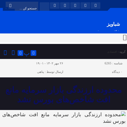
شباویز
پایگاه خبری شباویز
پ
گروه :
اقتصادی
شناسه :
6265
۲۶ مهر ۱۴۰۲ - ۱۹:۰۱
۰
دیدگاه
ارسال توسط :
پناهی
محدوده ارزندگی بازار سرمایه مانع
افت شاخص‌های بورس نشد