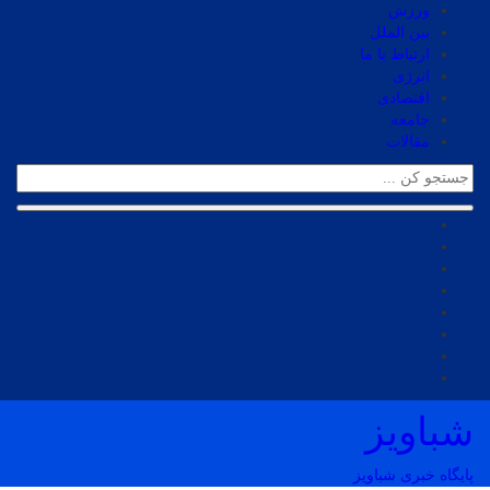
ورزش
بین الملل
ارتباط با ما
انرژی
اقتصادی
جامعه
مقالات
شباویز
پایگاه خبری شباویز