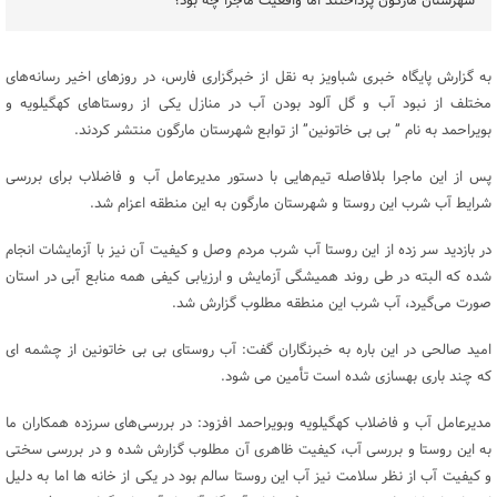
شهرستان مارگون پرداختند اما واقعیت ماجرا چه بود؟
به گزارش پایگاه خبری شباویز به نقل از خبرگزاری فارس، در روزهای اخیر رسانه‌های
مختلف از نبود آب و گل آلود بودن آب در منازل یکی از روستاهای کهگیلویه و
بویراحمد به نام ” بی بی خاتونین” از توابع شهرستان مارگون منتشر کردند.
پس از این ماجرا بلافاصله تیم‌هایی با دستور مدیرعامل آب و فاضلاب برای بررسی
شرایط آب شرب این روستا و شهرستان مارگون به این منطقه اعزام شد.
در بازدید سر زده از این روستا آب شرب مردم وصل و کیفیت آن نیز با آزمایشات انجام
شده که البته در طی روند همیشگی آزمایش و ارزیابی کیفی همه منابع آبی در استان
صورت می‌گیرد، آب شرب این منطقه مطلوب گزارش شد.
امید صالحی در این باره به خبرنگاران گفت: آب روستای بی بی خاتونین از چشمه ای
که چند باری بهسازی شده است تأمین می شود.
مدیرعامل آب و فاضلاب کهگیلویه وبویراحمد افزود: در بررسی‌های سرزده همکاران ما
به این روستا و بررسی آب، کیفیت ظاهری آن مطلوب گزارش شده و در بررسی سختی
و کیفیت آب از نظر سلامت نیز آب این روستا سالم بود در یکی از خانه ها اما به دلیل