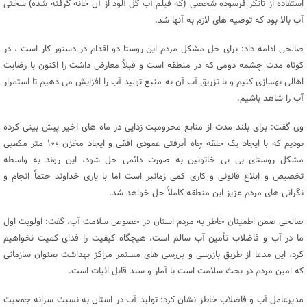
استفاده از تانکر فرسوده شخصی (که فیلم آب گل آلود از آن خانه گرفته شده) سختی
آب بالا بود که توصیه های لازم به آنها شد.
صالحی ادامه داد: برای حل مشکل مردم این روستا دو اقدام در دستور کار است ، در
کوتاه مدت چشمه دومی که در منطقه است و قبلاً معارض داشت را اکنون با رضایت
اهالی بهسازی کنیم و با تزریق آب آن به منبع تولید آب را افزایش می دهیم تا استمرار
آب را شاهد باشیم.
وی گفت: برای بلند مدت از منابع محرومیت زدایی در ماه های اخیر پیش بینی کرده
بودیم که با ایجاد یک حلقه چاه آبرفتی عمودی افقی و ایجاد مخزن ۱۰۰ متر مکعبی
مشکل روستای بی بی خاتونین به صورت دائمی حل شود، این روند به واسطه
تخصیص و ابلاغ قانونی و کاری کمی زمانبر است اما با یاری خداوند حتماً انجام و
نگرانی های مردم عزیز این منطقه کاملاً حل خواهد شد.
صالحی ضمن اطمینان خاطر به مردم استان در خصوص سلامت آب، گفت: اولوبت اول
ما در آب و فاضلاب تأمین آب سالم است، هیچگاه کیفیت را فدای کمیت نخواهیم
کرد، این مدعا از طریق بازرسی و بررسی های مستمر مراکز بهداشت بعنوان سازمانی
که امین مردم در بحث سلامت است با آمار و سند قابل اثبات است.
مدیرعامل آب و فاضلاب خاطر نشان کرد: تولید آب در استان به نسبت سرانه جمعیت