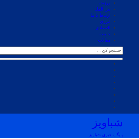
ورزش
بین الملل
ارتباط با ما
انرژی
اقتصادی
جامعه
مقالات
شباویز
پایگاه خبری شباویز