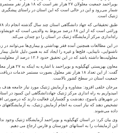
بویراحمد جمعیت معلولان ۲۷ هزار نف
شمار می‌رود و این در حالی است که این استان در راستای پیشگیری از
ژنتیک است.
وراثتی است که از این ۶۸ درصد مربوط به والدینی است
راه‌اندازی مرکز آزمایشگاه ژنتیک در استان را دو چندان می‌کند.
در این مطالعات همچنین آمده فقر بهداشتی و بیماری‌ها می‌توانند در زم
ناشنوایی، نابینایی، فلج‌ها و غیره را ایجاد کند به همین دلیل عامل بیما
معلولیت‌ها داشته باشد که در این تحقیق حدود ۱۲.۶ درصد از معلولیت‌ها به نحوی با بیماری‌ها مرتبط است.
معاون بهزیستی کهگیلو
گفت: از این تعداد ۱۸ هزار نفر معلول بصورت مستمر خدما
جمعیت استان در سطح کشور بالاست.
مرجان خلفی افزود: مشاوره و آزمایش ژنتیک مورد نیاز جامعه هدف ب
امیدواریم به راه اندازی مرکز ژنتیک جهاددانشگاهی این کمبود در اس
در شهرهای یاسوج، دهدشت و گچساران فعالیت دارند که درصورتی افرا
تشخیص دهند که نیاز است به انجام آزمایش ژنتیک، به آزمایشگاههای ط
داده می‌شوند.
وی بیان کرد: در استان کهگیلویه و بویراحمد آزمایشگاه ژنتیک وجود ندار
این آزمایشات را به استانهای خوزستان و فارس ارجاع می دهیم.