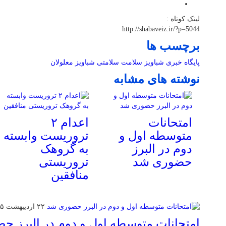
لینک کوتاه :
http://shabaveiz.ir/?p=5044
برچسب ها
پایگاه خبری شباویز
سلامت
سلامتی
شباویز
معلولان
نوشته های مشابه
امتحانات
اعدام ۲
متوسطه اول و
تروریست وابسته
دوم در البرز
به گروهک
حضوری شد
تروریستی
منافقین
۲۲ اردیبهشت ۱۴۰۵
امتحانات متوسطه اول و دوم در البرز 