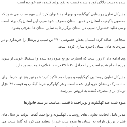
شده و دست دلالان کوتاه شد و قیمت به نفع تولید کننده رقم خورده است.
مدیرکل تعاون روستایی کهگیلویه و بویراحمد عنوان کرد: این مهم سبب می شود که
محصول باکیفیت استان در همین استان مصرف شود.سیب این استان یک برند است
و می طلبد جشنواره سیب در استان برگزار تا به سایر استان ها معرفی بشود.
شجاعی اضافه کرد: امسال بخش خصوصی ۲۷۰ تن سیب و پرتقال را خریداری و در
سردخانه های استان ذخیره سازی کرده است.
وی ادامه داد: ۲ روز است که استارت توزیع میوه زده شده و استقبال خوبی از سوی
مردم انجام شده است زیرا حداقل ۳۰ تا ۳۵ درصد اختلاف قیمت وجود دارد .
مدیرکل تعاون روستایی کهگیلویه و بویراحمد تاکید کرد: همچنین پنج تن خرما برای
ماه مبارک رمضان خریداری شده است و هر کیلوگرم خرما کبکاب به قیمت ۴۹ هزار
تومان برای مصرف کننده به فروش می‌رسد.
میوه شب عید کهگیلویه و بویراحمد با قیمتی مناسب در سبد خانوارها
مدیرعامل اتحادیه تعاونی های روستایی کهگیلویه و بواحمد گفت: دولت در سال های
قبل با تزریق یارانه به استان ها میوه شب عید را تنظیم می کرد که گاها سبب می