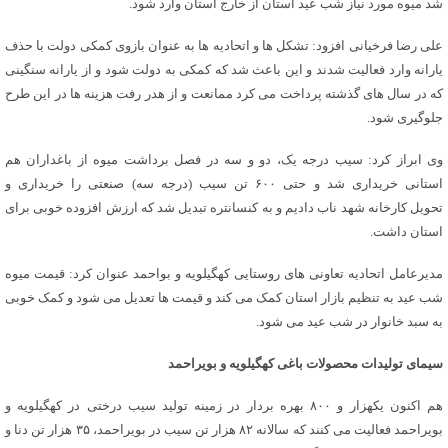
شد میوه مورد نیاز شب عید استان از خارج استان وارد شود.
علی رضا فرخیانی افزود: تشکل ها و اتحادیه ها به عنوان بازوی کمکی دولت با حذف
یارانه وارد فعالیت شدند و این باعث شد که کمکی به دولت شود و از یارانه سنگینی
که در سال های گذشته پرداخت می کرد ممانعت و از هدر رفت هزینه ها در این طرح
جلوگیری شود.
وی ابراز کرد: سیب درجه یک، دو و سه در فصل برداشت میوه از باغداران هم
استانی خریداری شد و حتی ۶۰۰ تن سیب (درجه سه) صنعتی را خریداری و
تحویل کارخانه شهد ناب دادیم و به کنسانتره تبدیل شد که ارزش افزوده خوبی برای
استان داشت.
مدیرعامل اتحادیه تعاونی های روستایی کهگیلویه و بواحمد عنوان کرد: قیمت میوه
شب عید به تنظیم بازار استان کمک می کند و قیمت ها تعدیل می شود و کمک خوبی
به سبد خانوار در شب عید می شود.
سیمای تولیدات محصولات باغی کهگیلویه و بویراحمد
هم اکنون یکهزار و ۸۰۰ بهره بردار در زمینه تولید سیب درختی در کهگیلویه و
بویراحمد فعالیت می کنند که سالانه ۸۲ هزار تن سیب در بویراحمد، ۳۵ هزار تن دنا و