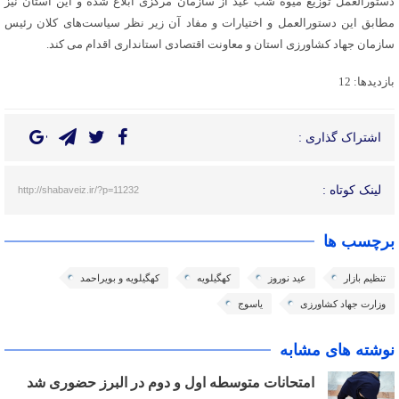
دستورالعمل توزیع میوه شب عید از سازمان مرکزی ابلاغ شده و این استان نیز
مطابق این دستورالعمل و اختیارات و مفاد آن زیر نظر سیاست‌های کلان رئیس
سازمان جهاد کشاورزی استان و معاونت اقتصادی استانداری اقدام می کند.
بازدیدها: 12
اشتراک گذاری :
لینک کوتاه :
http://shabaveiz.ir/?p=11232
برچسب ها
تنظیم بازار
عید نوروز
کهگیلویه
کهگیلویه و بویراحمد
وزارت جهاد کشاورزی
یاسوج
نوشته های مشابه
امتحانات متوسطه اول و دوم در البرز حضوری شد