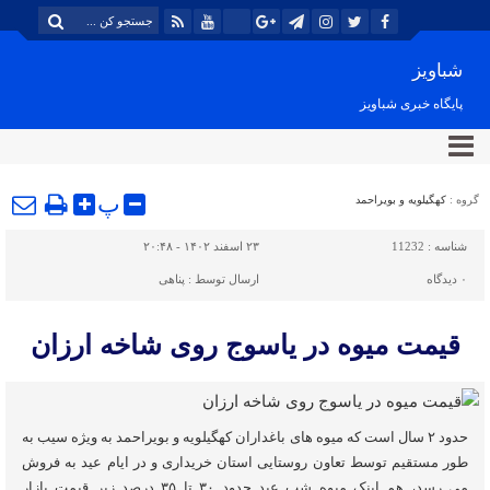
شباویز
پایگاه خبری شباویز
پ
گروه :
کهگیلویه و بویراحمد
شناسه :
11232
۲۳ اسفند ۱۴۰۲ - ۲۰:۴۸
۰
دیدگاه
ارسال توسط :
پناهی
قیمت میوه در یاسوج روی شاخه ارزان
حدود ۲ سال است که میوه های باغداران کهگیلویه و بویراحمد به ویژه سیب به
طور مستقیم توسط تعاون روستایی استان خریداری و در ایام عید به فروش
می رسد، هم اینک میوه شب عید حدود ۳۰ تا ۳۵ درصد زیر قیمت بازار