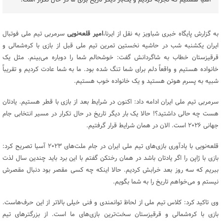
آسیا هستیم که تجربه کردیم و یک‌بار دیگر تاریخ برای ما در حال تکرار است.
به گزارش پایگاه خبری شباویز به نقل از ایرنا،
امیر قلعه‌نویی
سرمربی تیم ملی فوتبال
ایران یکشنبه شب در حاشیه نخستین تمرین تیم ملی قبل از بازی با کره‌شمالی و
قرقیزستان خطاب به شاگردانش گفت: خوشحالم شما را دوباره می‌بینم. مثل یک
خانواده هستیم و واقعاً دلم برای شما تنگ شده بود. ما به شما عادت کردیم و تقریباً
شبیه به پسرم هوتن هستید و یک خانواده خوب هستیم.
سرمربی تیم ملی ایران ادامه داد: اکنون در شرایط بعد از بازی با قطر هستیم. یادتان
هست چه حالی داشتید؟! حالا یک بار دیگر تاریخ در حال تکرار در مسیر انتخابی جام
جهانی ۲۰۲۶ است. الان در همان شرایط قرار گرفتیم.
قلعه‌نویی با یادآوری بازی‌های تیم ملی ایران در جام ملت‌های ۲۰۲۳ آسیا تصریح کرد:
بازی با ژاپن را اگر یادتان باشد در همان رختکن گفتم با این برد باید چندین سال لذت
ببریم که سه روز بعد خرابش کردیم. حالا اینکه چه کسی مقصر بود دنبال مقصرش
نیستم و می‌خواهم تاریخ را به شما بگویم.
وی تاکید کرد: کلاس تیم ملی از لحاظ توانمندی و فنی خیلی بالاتر از این حرف‌هاست.
بازی با کره‌شمالی و قرقیزستان سخت‌ترین بازی‌های ما است. از بزرگترهای تیم