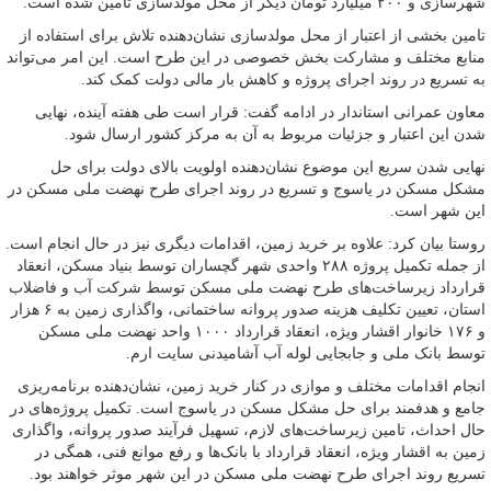
شهرسازی و ۲۰۰ میلیارد تومان دیگر از محل مولدسازی تامین شده است.
تامین بخشی از اعتبار از محل مولدسازی نشان‌دهنده تلاش برای استفاده از
منابع مختلف و مشارکت بخش خصوصی در این طرح است. این امر می‌تواند
به تسریع در روند اجرای پروژه و کاهش بار مالی دولت کمک کند.
معاون عمرانی استاندار در ادامه گفت: قرار است طی هفته آینده، نهایی
شدن این اعتبار و جزئیات مربوط به آن به مرکز کشور ارسال شود.
نهایی شدن سریع این موضوع نشان‌دهنده اولویت بالای دولت برای حل
مشکل مسکن در یاسوج و تسریع در روند اجرای طرح نهضت ملی مسکن در
این شهر است.
روستا بیان کرد: علاوه بر خرید زمین، اقدامات دیگری نیز در حال انجام است.
از جمله تکمیل پروژه ۲۸۸ واحدی شهر گچساران توسط بنیاد مسکن، انعقاد
قرارداد زیرساخت‌های طرح نهضت ملی مسکن توسط شرکت آب و فاضلاب
استان، تعیین تکلیف هزینه صدور پروانه ساختمانی، واگذاری زمین به ۶ هزار
و ۱۷۶ خانوار اقشار ویژه، انعقاد قرارداد ۱۰۰۰ واحد نهضت ملی مسکن
توسط بانک ملی و جابجایی لوله آب آشامیدنی سایت ارم.
انجام اقدامات مختلف و موازی در کنار خرید زمین، نشان‌دهنده برنامه‌ریزی
جامع و هدفمند برای حل مشکل مسکن در یاسوج است. تکمیل پروژه‌های در
حال احداث، تامین زیرساخت‌های لازم، تسهیل فرآیند صدور پروانه، واگذاری
زمین به اقشار ویژه، انعقاد قرارداد با بانک‌ها و رفع موانع فنی، همگی در
تسریع روند اجرای طرح نهضت ملی مسکن در این شهر موثر خواهند بود.