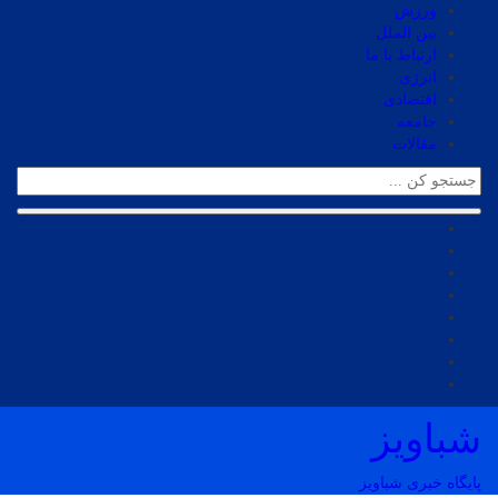
ورزش
بین الملل
ارتباط با ما
انرژی
اقتصادی
جامعه
مقالات
شباویز
پایگاه خبری شباویز