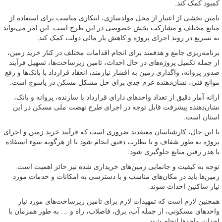
کمبود کمک کند.
تامین بخشی از اعتبار از محل مولدسازی، ابتکاری مناسب برای استفاده از
منابع مختلف و مشارکت بخش خصوصی در این طرح است. این امر می‌تواند
به تسریع در روند اجرای پروژه و کاهش بار مالی دولت کمک کند.
برنامه‌ریزی جامع و هدفمند برای انجام اقدامات مختلف در کنار خرید زمین،
از جمله تکمیل پروژه‌های در حال احداث، تامین زیرساخت‌ها، تسهیل فرآیند
صدور پروانه، واگذاری زمین به اقشار نیازمند، انعقاد قرارداد با بانک‌ها و رفع
موانع فنی، نشان‌دهنده عزم جدی برای حل مشکل مسکن در یاسوج است.
ارائه آمار دقیق از تعداد واحدهای دارای قرارداد با سازنده، پروانه و بانک،
نشان‌دهنده پیشرفت قابل توجه در اجرای طرح نهضت ملی مسکن در این
استان است.
با این حال، کارشناسان معتقدند ضروری است که فرآیند خرید زمین و اجرای
پروژه به طور شفاف و با نظارت دقیق انجام شود تا از هرگونه سوء استفاده
یا هدر رفتن منابع جلوگیری شود.
توجه به کیفیت و جانمایی زمین‌های خریداری شده نیز حائز اهمیت است.
زمین‌ها باید در مکان‌های مناسب و با دسترسی به امکانات و خدمات مورد
نیاز ساکنین احداث شوند.
همچنین لازم است که تمهیدات لازم برای تامین زیرساخت‌های مورد نیاز
واحدهای مسکونی، از جمله آب، برق، فاضلاب، راه و … به طور همزمان با
احداث واحدها انجام شود.